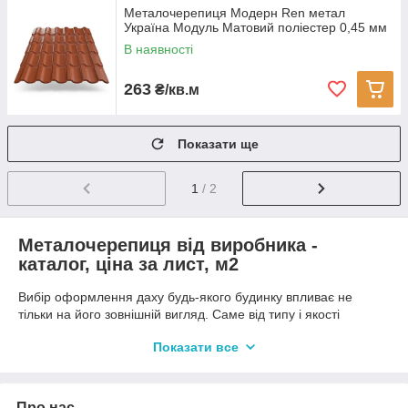
Металочерепиця Модерн Ren метал
Україна Модуль Матовий поліестер 0,45 мм
В наявності
263
₴/кв.м
Показати ще
1
/ 2
Металочерепиця від виробника -
каталог, ціна за лист, м2
Вибір оформлення даху будь-якого будинку впливає не
тільки на його зовнішній вигляд. Саме від типу і якості
обраного матеріалу залежить те, наскільки комфортно буде
Показати все
перебувати в будинку влітку, взимку, в міжсезоння, наскільки
часто доведеться проводити ремонтні роботи, наскільки
довго в цілому буде можлива експлуатація всієї будівлі. Саме
тому грамотні фахівці в галузі будівництва категорично не
Про нас