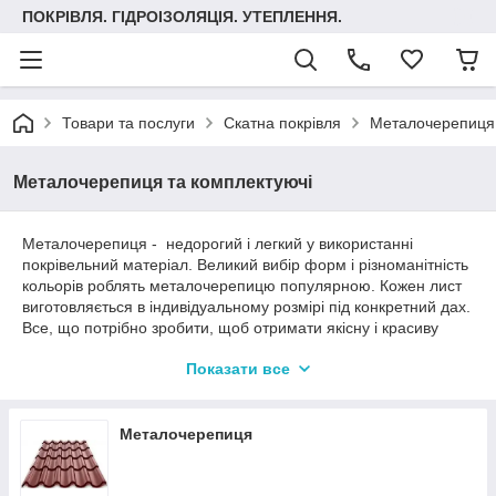
ПОКРІВЛЯ. ГІДРОІЗОЛЯЦІЯ. УТЕПЛЕННЯ.
Товари та послуги
Скатна покрівля
Металочерепиця 
Металочерепиця та комплектуючі
Металочерепиця - недорогий і легкий у використанні
покрівельний матеріал. Великий вибір форм і різноманітність
кольорів роблять металочерепицю популярною. Кожен лист
виготовляється в індивідуальному розмірі під конкретний дах.
Все, що потрібно зробити, щоб отримати якісну і красиву
покрівлю - це обрати колір та вид металочерепиці, а ми
Показати все
зробимо розрахунок необхідної кількості та зрабимо проект
розташування листів на покрівлі. Для цього ви можете
вислати нам проект покрівлі або, якщо об'єкт знаходиться в
Києві чи області, ми приїдемо самі і знімемо розміри з готової
Металочерепиця
кроквяної системи та зробимо усі необхідні розрахунки.