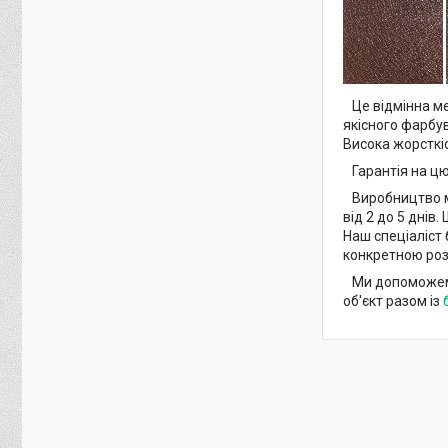
Це відмінна ме
якісного фарбу
Висока жорсткі
Гарантія на цю 
Виробництво ме
від 2 до 5 днів
Наш спеціаліст 
конкретною роз
Ми допоможемо 
об'єкт разом із