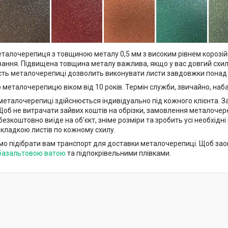
талочерепиця з товщиною металу 0,5 мм з високим рівнем корозійн
вання. Підвищена товщина металу важлива, якщо у вас довгий схил 
сть металочерепиці дозволить виконувати листи завдовжки понад 
металочерепицю віком від 10 років. Термін служби, звичайно, наба
талочерепиці здійснюється індивідуально під кожного клієнта. 
. Щоб не витрачати зайвих коштів на обрізки, замовлення металочер
безкоштовно виїде на об'єкт, зніме розміри та зробить усі необхідні
кладкою листів по кожному схилу.
підібрати вам транспорт для доставки металочерепиці. Щоб зао
базальтовою ватою
та підпокрівельними плівками.