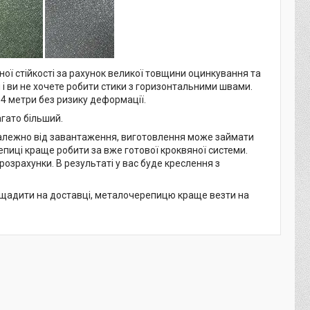
ої стійкості за рахунок великої товщини оцинкування та
і ви не хочете робити стики з горизонтальними швами.
4 метри без ризику деформації.
гато більший.
Залежно від завантаження, виготовлення може займати
епиці краще робити за вже готової кроквяної системи.
 розрахунки. В результаті у вас буде креслення з
щадити на доставці, металочерепицю краще везти на