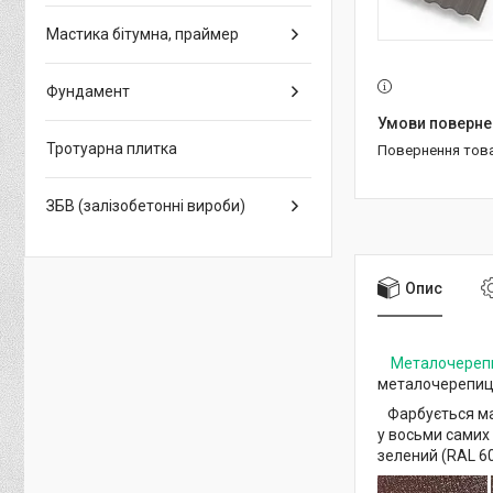
Мастика бітумна, праймер
Фундамент
Тротуарна плитка
повернення тов
ЗБВ (залізобетонні вироби)
Опис
Металочереп
металочерепиці
Фарбується мат
у восьми самих
зелений (RAL 60