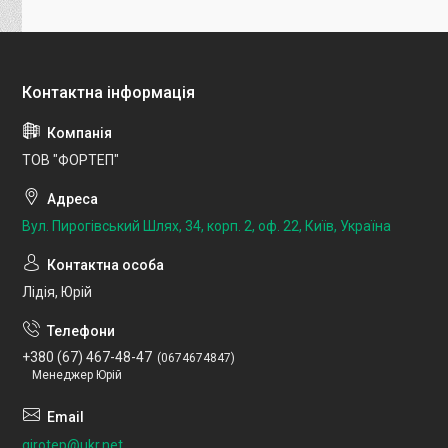
ТОВ "ФОРТЕП"
Вул. Пирогівський Шлях, 34, корп. 2, оф. 22, Київ, Україна
Лідія, Юрій
+380 (67) 467-48-47
0674674847
Менеджер Юрій
girotep@ukr.net