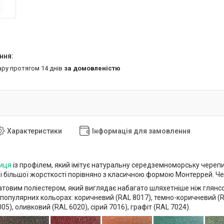
ару протягом 14 днів
за домовленістю
Характеристики
Інформація для замовлення
иця
із профілем, який імітує натуральну середземноморську череп
 більшої жорсткості порівняно з класичною формою Монтеррей. Че
овим поліестером, який виглядає набагато шляхетніше ніж глянсови
 популярних кольорах: коричневий (RAL 8017), темно-коричневий (R
05), оливковий (RAL 6020), сірий 7016), графіт (RAL 7024).