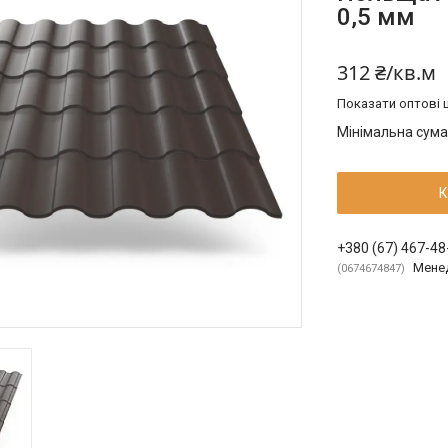
0,5 мм
312 ₴/кв.м
Показати оптові ц
Мінімальна сума
К
+380 (67) 467-48
Мене
0674674847