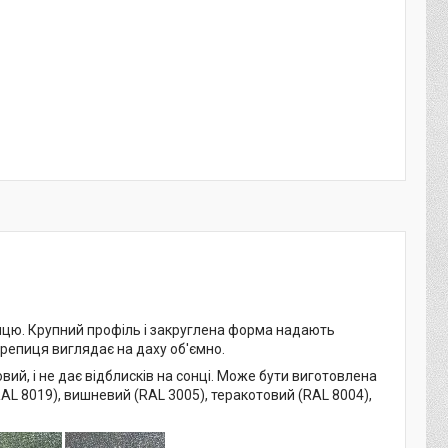
ицю. Крупний профіль і закруглена форма надають
репиця виглядає на даху об'ємно.
й, і не дає відблисків на сонці. Може бути виготовлена
AL 8019), вишневий (RAL 3005), теракотовий (RAL 8004),