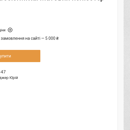
іни
 замовлення на сайті — 5 000 ₴
упити
-47
джер Юрій