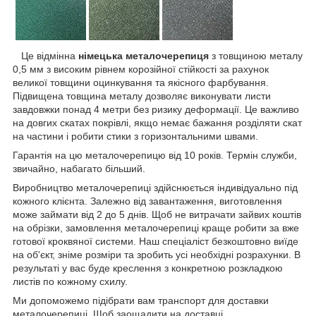
Це відмінна
німецька металочерепиця
з товщиною металу
0,5 мм з високим рівнем корозійної стійкості за рахунок
великої товщини оцинкування та якісного фарбування.
Підвищена товщина металу дозволяє виконувати листи
завдовжки понад 4 метри без ризику деформації. Це важливо
на довгих скатах покрівлі, якщо немає бажання розділяти скат
на частини і робити стики з горизонтальними швами.
Гарантія на цю металочерепицю від 10 років. Термін служби,
звичайно, набагато більший.
Виробництво металочерепиці здійснюється індивідуально під
кожного клієнта. Залежно від завантаження, виготовлення
може займати від 2 до 5 днів. Щоб не витрачати зайвих коштів
на обрізки, замовлення металочерепиці краще робити за вже
готової кроквяної системи. Наш спеціаліст безкоштовно виїде
на об'єкт, зніме розміри та зробить усі необхідні розрахунки. В
результаті у вас буде креслення з конкретною розкладкою
листів по кожному схилу.
Ми допоможемо підібрати вам транспорт для доставки
металочерепиці. Щоб заощадити на доставці,