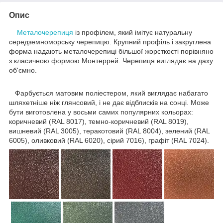
Опис
Металочерепиця
із профілем, який імітує натуральну
середземноморську черепицю. Крупний профіль і закруглена
форма надають металочерепиці більшої жорсткості порівняно
з класичною формою Монтеррей. Черепиця виглядає на даху
об'ємно.
Фарбується матовим поліестером, який виглядає набагато
шляхетніше ніж глянсовий, і не дає відблисків на сонці. Може
бути виготовлена у восьми самих популярних кольорах:
коричневий (RAL 8017), темно-коричневий (RAL 8019),
вишневий (RAL 3005), теракотовий (RAL 8004), зелений (RAL
6005), оливковий (RAL 6020), сірий 7016), графіт (RAL 7024).