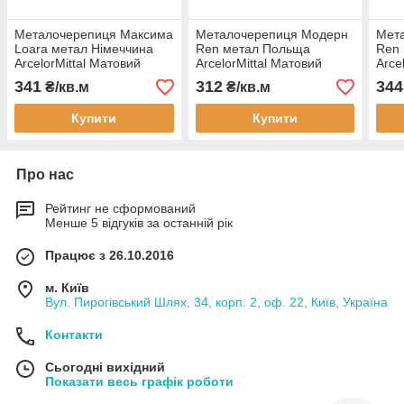
Металочерепиця Максима
Металочерепиця Модерн
Мет
Loara метал Німеччина
Ren метал Польща
Ren 
ArcelorMittal Матовий
ArcelorMittal Матовий
Arce
поліестер 0,5 мм
поліестер 0,5 мм
полі
341
312
344
₴/кв.м
₴/кв.м
Купити
Купити
Про нас
Рейтинг не сформований
Менше 5 відгуків за останній рік
Працює з 26.10.2016
м. Київ
Вул. Пирогівський Шлях, 34, корп. 2, оф. 22, Київ, Україна
Контакти
Сьогодні вихідний
Показати весь графік роботи