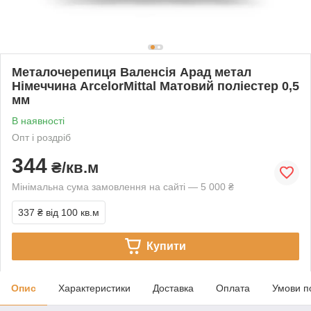
Металочерепиця Валенсія Арад метал
Німеччина ArcelorMittal Матовий поліестер 0,5
мм
В наявності
Опт і роздріб
344
₴/кв.м
Мінімальна сума замовлення на сайті — 5 000 ₴
337 ₴
від 100 кв.м
Купити
Опис
Характеристики
Доставка
Оплата
Умови п