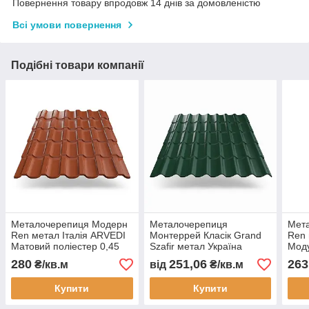
Повернення товару впродовж 14 днів за домовленістю
Всі умови повернення
Подібні товари компанії
Металочерепиця Модерн
Металочерепиця
Мет
Ren метал Італія ARVEDI
Монтеррей Класік Grand
Ren 
Матовий поліестер 0,45
Szafir метал Україна
Мод
мм
Модуль Матовий
полі
280
251,06
263
₴/кв.м
від
₴/кв.м
поліестер 0,45 мм
Купити
Купити