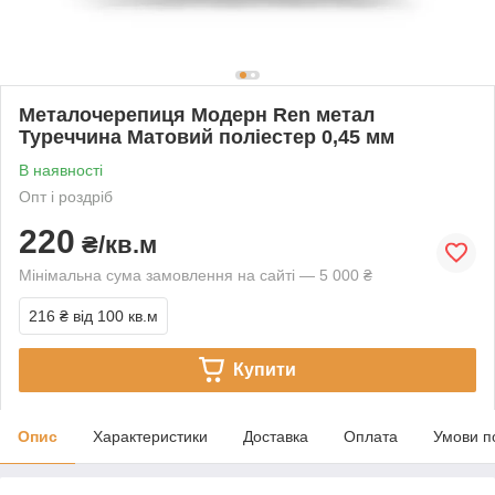
Металочерепиця Модерн Ren метал
Туреччина Матовий поліестер 0,45 мм
В наявності
Опт і роздріб
220
₴/кв.м
Мінімальна сума замовлення на сайті — 5 000 ₴
216 ₴
від 100 кв.м
Купити
Опис
Характеристики
Доставка
Оплата
Умови п