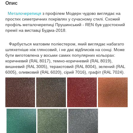
Опис
Металочерепиця
з профілем Модерн чудово виглядає на
простих симетричних покрівлях у сучасному стилі. Схожий
профіль металочерепиці Прушинський - REN був удостоєний
премії на виставці Будма-2018.
Фарбується матовим поліестером, який виглядає набагато
шляхетніше ніж глянсовий, і не дає відблисків на сонці. Може
бути виготовлена у восьми самих популярних кольорах:
коричневий (RAL 8017), темно-коричневий (RAL 8019),
вишневий (RAL 3005), теракотовий (RAL 8004), зелений (RAL
6005), оливковий (RAL 6020), сірий 7016), графіт (RAL 7024).