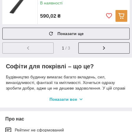
В наявності
590,02
₴
Показати ще
1
/ 3
Софіти для покрівлі – що це?
Будівництво будинку вимагає багато вкладень, сил,
винахідливості, фантазії та кмітливості. Хочеться одразу
зробити добре, адже це не дешеве задоволення. У цій справі
важливо врахувати всі деталі і, звичайно, покрівлі надається
чимале значення. Щоб побудувати дах, який захищатиме
Показати все
будинок від впливу зовнішніх погодних факторів, необхідно
подбати про те, щоб правильно підібрати як покриття, так і
оздоблювальні матеріали.
Про нас
Рейтинг не сформований
Софіти для покрівлі – це не лише елемент краси даху