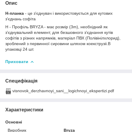
Опис
Н-планка
- це з'єднувач і використовується для кутових
з'єднань софіта
H - Профіль BRYZA - має розмір (3m), необхідний як
з'єднувальний елемент, для безшовного з'єднання кутів
софітів з різних напрямків, матеріал ПВХ (Полівінілхлорид),
зроблений з первинної сировини шляхом коекструзіі.В
упаковці 24 шт.
Приховати
Специфікація
visnovok_derzhavnoyi_sani__logichnoyi_ekspertizi.pdf
Характеристики
Основні
Виробник
Bryza