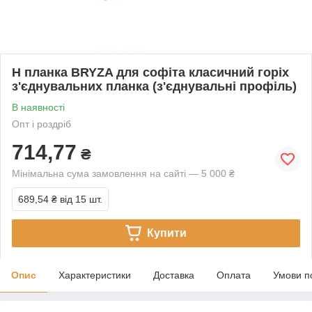
H планка BRYZA для софіта класичний горіх
з'єднувальних планка (з'єднувальні профіль)
В наявності
Опт і роздріб
714,77
₴
Мінімальна сума замовлення на сайті — 5 000 ₴
689,54 ₴
від 15 шт.
Купити
Опис
Характеристики
Доставка
Оплата
Умови п