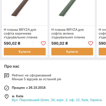
H планка BRYZA для
H планка BRYZA для
H пл
софіта коричнева
софіта зелена
софі
з'єднувальних планка
з'єднувальних планка
з'єд
(з'єднувальні профіль)
(з'єднувальні профіль)
(з'є
590,02
590,02
590
₴
₴
RALL 8017
RALL 6020
RAL
Купити
Купити
Про нас
Рейтинг не сформований
Менше 5 відгуків за останній рік
Працює з 26.10.2016
м. Київ
Вул. Пирогівський Шлях, 34, корп. 2, оф. 22, Київ, Україна