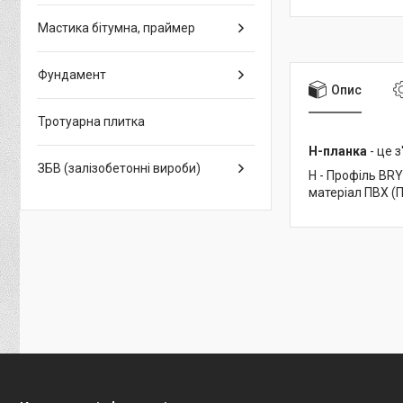
Мастика бітумна, праймер
Фундамент
Опис
Тротуарна плитка
Н-планка
- це 
ЗБВ (залізобетонні вироби)
H - Профіль BRY
матеріал ПВХ (П