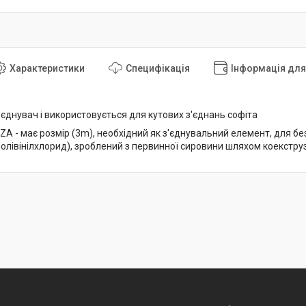
Характеристики
Специфікація
Інформація дл
з'єднувач і використовується для кутових з'єднань софіта
ZA - має розмір (3m), необхідний як з'єднувальний елемент, для без
олівінілхлорид), зроблений з первинної сировини шляхом коекструзі