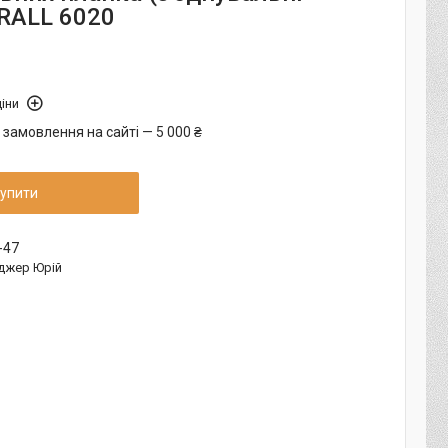
 RALL 6020
іни
 замовлення на сайті — 5 000 ₴
упити
-47
джер Юрій