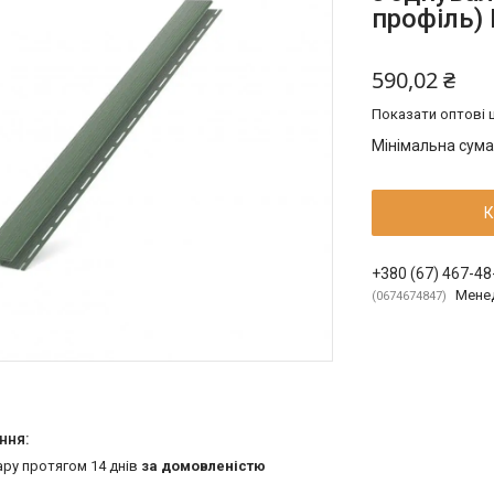
профіль)
590,02 ₴
Показати оптові ц
Мінімальна сума
К
+380 (67) 467-48
Мене
0674674847
ару протягом 14 днів
за домовленістю