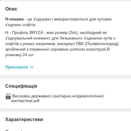
Опис
Н-планка
- це з'єднувач і використовується для кутових
з'єднань софіта
H - Профіль BRYZA - має розмір (3m), необхідний як
з'єднувальний елемент, для безшовного з'єднання кутів з
софітів з різних напрямків, матеріал ПВХ (Полівінілхлорид),
зроблений з первинної сировини шляхом коекструзіі.В
упаковці 24 шт.
Приховати
Специфікація
Висновок державної санітарно-епідеміологічної
експертизи.pdf
Характеристики