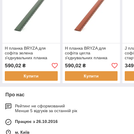
H планка BRYZA для
H планка BRYZA для
J пл
софіта зелена
софіта цегла
софі
з'єднувальних планка
з'єднувальних планка
стар
(з'єднувальні профіль)
(з'єднувальні профіль)
проф
590,02
590,02
349
₴
₴
RALL 6020
RALL 8004
Купити
Купити
Про нас
Рейтинг не сформований
Менше 5 відгуків за останній рік
Працює з 26.10.2016
м. Київ