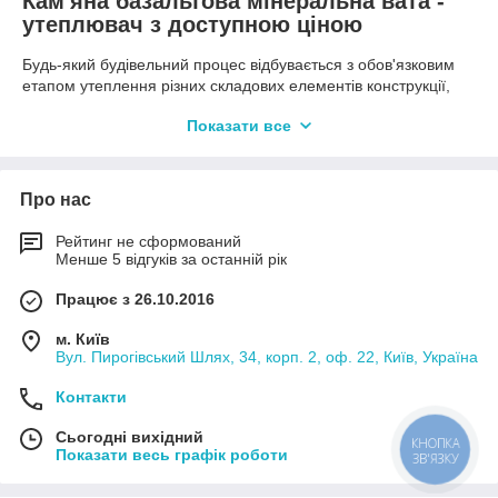
Кам'яна базальтова мінеральна вата -
утеплювач з доступною ціною
Будь-який будівельний процес відбувається з обов'язковим
етапом утеплення різних складових елементів конструкції,
будівлі, споруди. Грамотний вибір утеплювача допоможе
Показати все
значно продовжити експлуатаційний ресурс споруди,
поліпшити її технічні характеристики, захистити всі будівельні
матеріали від передчасного руйнування. Базальтова, кам'яна
вата або базальтовий утеплювач - відмінний утеплювач з
Про нас
високими характеристиками, не дивлячись на те, що він
дорожче скловати. Саме тому підбір утеплювача - це не та
Рейтинг не сформований
стаття витрат, на якій варто заощаджувати. Хоча навіть в цій
Менше 5 відгуків за останній рік
групі товарів можна знайти гідний за характеристиками
варіант, який буде мати прийнятну вартість.
Працює з 26.10.2016
Кам'яна вата (базальтова) - це різновид мінеральної вати. В
м. Київ
основі її - розплавлена габро-базальтова маса, за рахунок
Вул. Пирогівський Шлях, 34, корп. 2, оф. 22, Київ, Україна
чого підсумковий матеріал наділяється більш високими
характеристиками міцності і довговічності, ніж аналоги з цієї
Контакти
групи утеплювачів.
Сьогодні вихідний
Кам'яна вата - застосування
КНОПКА
Показати весь графік роботи
ЗВ'ЯЗКУ
Не тільки той факт, що можна купити кам'яну вату, базальтову