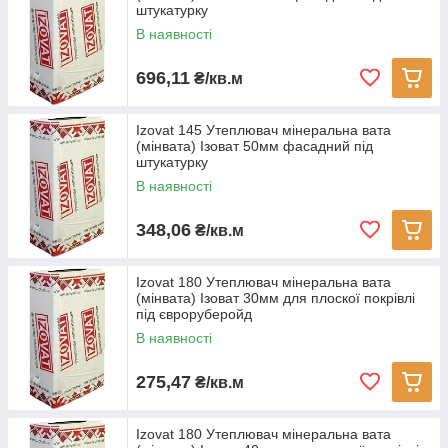
штукатурку
В наявності
696,11
₴/кв.м
Izovat 145 Утеплювач мінеральна вата
(мінвата) Ізоват 50мм фасадний під
штукатурку
В наявності
348,06
₴/кв.м
Izovat 180 Утеплювач мінеральна вата
(мінвата) Ізоват 30мм для плоскої покрівлі
під євроруберойд
В наявності
275,47
₴/кв.м
Izovat 180 Утеплювач мінеральна вата