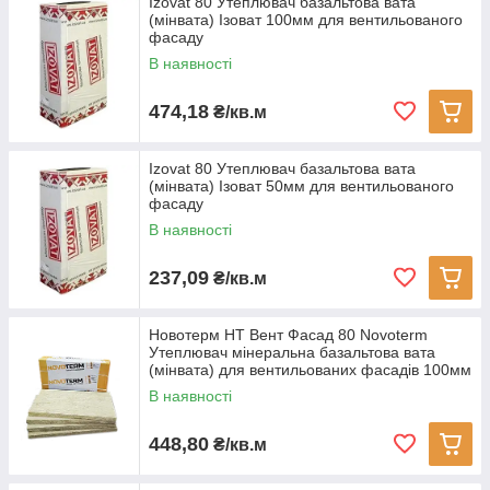
Izovat 80 Утеплювач базальтова вата
(мінвата) Ізоват 100мм для вентильованого
фасаду
В наявності
474,18
₴/кв.м
Izovat 80 Утеплювач базальтова вата
(мінвата) Ізоват 50мм для вентильованого
фасаду
В наявності
237,09
₴/кв.м
Новотерм НТ Вент Фасад 80 Novoterm
Утеплювач мінеральна базальтова вата
(мінвата) для вентильованих фасадів 100мм
В наявності
448,80
₴/кв.м