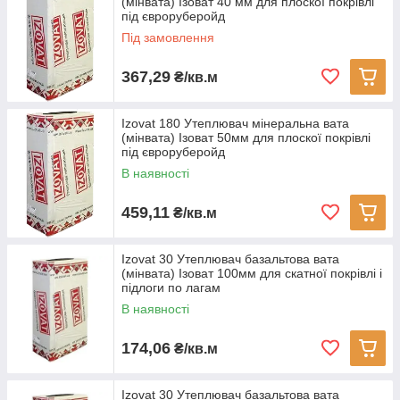
(мінвата) Ізоват 40 мм для плоскої покрівлі
під євроруберойд
Під замовлення
367,29
₴/кв.м
Izovat 180 Утеплювач мінеральна вата
(мінвата) Ізоват 50мм для плоскої покрівлі
під євроруберойд
В наявності
459,11
₴/кв.м
Izovat 30 Утеплювач базальтова вата
(мінвата) Ізоват 100мм для скатної покрівлі і
підлоги по лагам
В наявності
174,06
₴/кв.м
Izovat 30 Утеплювач базальтова вата