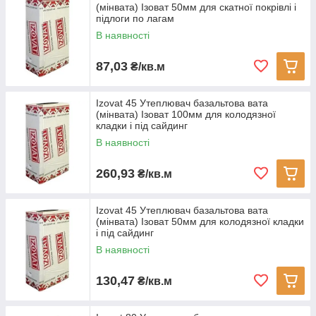
(мінвата) Ізоват 50мм для скатної покрівлі і
підлоги по лагам
В наявності
87,03
₴/кв.м
Izovat 45 Утеплювач базальтова вата
(мінвата) Ізоват 100мм для колодязної
кладки і під сайдинг
В наявності
260,93
₴/кв.м
Izovat 45 Утеплювач базальтова вата
(мінвата) Ізоват 50мм для колодязної кладки
і під сайдинг
В наявності
130,47
₴/кв.м