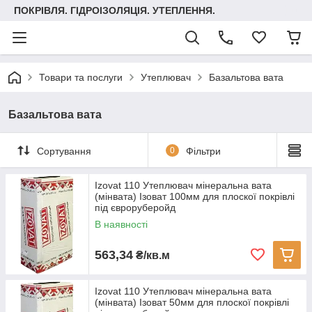
ПОКРІВЛЯ. ГІДРОІЗОЛЯЦІЯ. УТЕПЛЕННЯ.
Товари та послуги
Утеплювач
Базальтова вата
Базальтова вата
Сортування
0
Фільтри
Izovat 110 Утеплювач мінеральна вата
(мінвата) Ізоват 100мм для плоскої покрівлі
під євроруберойд
В наявності
563,34
₴/кв.м
Izovat 110 Утеплювач мінеральна вата
(мінвата) Ізоват 50мм для плоскої покрівлі