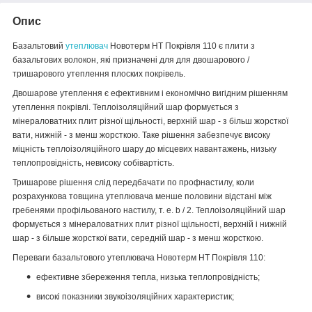
Опис
Базальтовий
утеплювач
Новотерм НТ Покрівля 110 є плити з
базальтових волокон, які призначені для для двошарового /
тришарового утеплення плоских покрівель.
Двошарове утеплення є ефективним і економічно вигідним рішенням
утеплення покрівлі. Теплоізоляційний шар формується з
мінераловатних плит різної щільності, верхній шар - з більш жорсткої
вати, нижній - з менш жорсткою. Таке рішення забезпечує високу
міцність теплоізоляційного шару до місцевих навантажень, низьку
теплопровідність, невисоку собівартість.
Тришарове рішення слід передбачати по профнастилу, коли
розрахункова товщина утеплювача менше половини відстані між
гребенями профільованого настилу, т. е. b / 2. Теплоізоляційний шар
формується з мінераловатних плит різної щільності, верхній і нижній
шар - з більше жорсткої вати, середній шар - з менш жорсткою.
Переваги базальтового утеплювача Новотерм НТ Покрівля 110:
ефективне збереження тепла, низька теплопровідність;
високі показники звукоізоляційних характеристик;