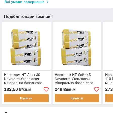
Всі умови повернення
Подібні товари компанії
Новотерм НТ Лайт 30
Новотерм НТ Лайт 45
Ново
Novoterm Утеплювач
Novoterm Утеплювач
110 
мінеральна базальтова
мінеральна базальтова
міне
вата (мінвата) для скатної
вата (мінвата) для
вата
182,50
249
273
₴/кв.м
₴/кв.м
покрівлі і підлоги по лагам
колодязної кладки і підлог
покр
100мм
по лагам 100мм
Купити
Купити