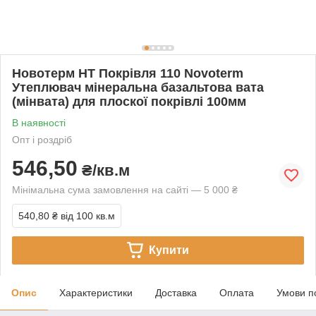
Новотерм НТ Покрівля 110 Novoterm
Утеплювач мінеральна базальтова вата
(мінвата) для плоскої покрівлі 100мм
В наявності
Опт і роздріб
546,50
₴/кв.м
Мінімальна сума замовлення на сайті — 5 000 ₴
540,80 ₴
від 100 кв.м
Купити
Опис
Характеристики
Доставка
Оплата
Умови п