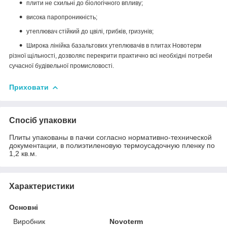
плити не схильні до біологічного впливу;
висока паропроникність;
утеплювач стійкий до цвілі, грибків, гризунів;
Широка лінійка базальтових утеплювачів в плитах Новотерм
різної щільності, дозволяє перекрити практично всі необхідні потреби
сучасної будівельної промисловості.
Приховати
Спосіб упаковки
Плиты упакованы в пачки согласно нормативно-технической
документации, в полиэтиленовую термоусадочную пленку по
1,2 кв.м.
Характеристики
Основні
Виробник
Novoterm