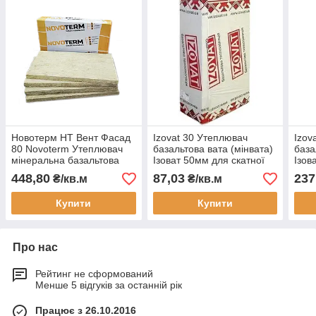
Новотерм НТ Вент Фасад
Izovat 30 Утеплювач
Izov
80 Novoterm Утеплювач
базальтова вата (мінвата)
база
мінеральна базальтова
Ізоват 50мм для скатної
Ізов
вата (мінвата) для
покрівлі і підлоги по лагам
вент
448,80
87,03
237
₴/кв.м
₴/кв.м
вентильованих фасадів
100мм
Купити
Купити
Про нас
Рейтинг не сформований
Менше 5 відгуків за останній рік
Працює з 26.10.2016