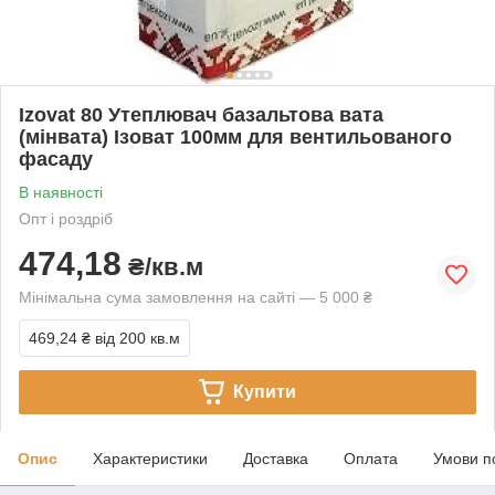
Izovat 80 Утеплювач базальтова вата
(мінвата) Ізоват 100мм для вентильованого
фасаду
В наявності
Опт і роздріб
474,18
₴/кв.м
Мінімальна сума замовлення на сайті — 5 000 ₴
469,24 ₴
від 200 кв.м
Купити
Опис
Характеристики
Доставка
Оплата
Умови п