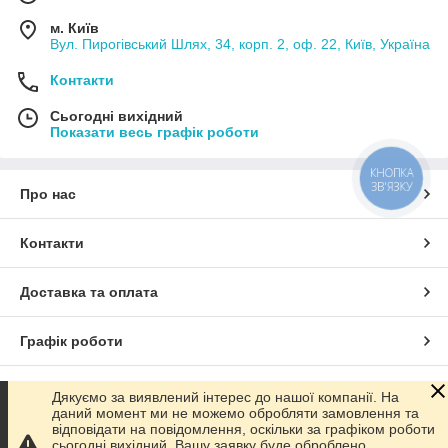
м. Київ
Вул. Пирогівський Шлях, 34, корп. 2, оф. 22, Київ, Україна
Контакти
Сьогодні вихідний
Показати весь графік роботи
КНОПКА
ЗВ'ЯЗКУ
Про нас
Контакти
Доставка та оплата
Графік роботи
Повна версія сайту
Дякуємо за виявлений інтерес до нашої компанії. На
даний момент ми не можемо обробляти замовлення та
відповідати на повідомлення, оскільки за графіком роботи
Сайт створено на маркетплейсі
Prom.ua
сьогодні вихідний. Вашу заявку буде оброблено