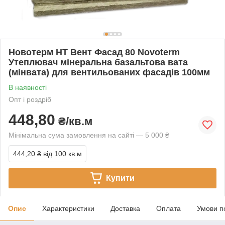
Новотерм НТ Вент Фасад 80 Novoterm
Утеплювач мінеральна базальтова вата
(мінвата) для вентильованих фасадів 100мм
В наявності
Опт і роздріб
448,80
₴/кв.м
Мінімальна сума замовлення на сайті — 5 000 ₴
444,20 ₴
від 100 кв.м
Купити
Опис
Характеристики
Доставка
Оплата
Умови п