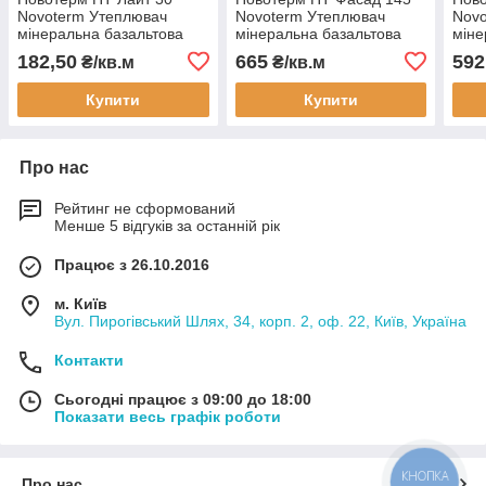
Novoterm Утеплювач
Novoterm Утеплювач
Novo
мінеральна базальтова
мінеральна базальтова
міне
вата (мінвата) для скатної
вата (мінвата) для
вата
182,50
665
592
₴/кв.м
₴/кв.м
покрівлі і підлоги по лагам
штукатурного фасаду
штук
100мм
100мм
100
Купити
Купити
Про нас
Рейтинг не сформований
Менше 5 відгуків за останній рік
Працює з 26.10.2016
м. Київ
Вул. Пирогівський Шлях, 34, корп. 2, оф. 22, Київ, Україна
Контакти
Сьогодні працює з 09:00 до 18:00
Показати весь графік роботи
КНОПКА
Про нас