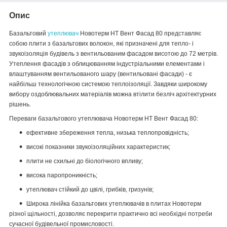
Опис
Базальтовий
утеплювач
Новотерм НТ
Вент Фасад 80
представляє
собою плити з базальтових волокон, які призначені для тепло- і
звукоізоляція будівель з вентильованим фасадом висотою до 72 метрів.
Утеплення фасадів з облицюванням індустріальними елементами і
влаштуванням вентильованого шару (вентильовані фасади) - є
найбільш технологічною системою теплоізоляції. Завдяки широкому
вибору оздоблювальних матеріалів можна втілити безліч архітектурних
рішень.
Переваги базальтового утеплювача Новотерм НТ Вент Фасад 80:
ефективне збереження тепла, низька теплопровідність;
високі показники звукоізоляційних характеристик;
плити не схильні до біологічного впливу;
висока паропроникність;
утеплювач стійкий до цвілі, грибків, гризунів;
Широка лінійка базальтових утеплювачів в плитах Новотерм
різної щільності, дозволяє перекрити практично всі необхідні потреби
сучасної будівельної промисловості.