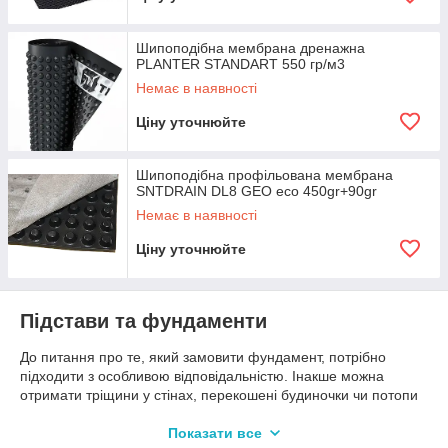
Шипоподібна мембрана дренажна
PLANTER STANDART 550 гр/м3
Немає в наявності
Ціну уточнюйте
Шипоподібна профільована мембрана
SNTDRAIN DL8 GEO eco 450gr+90gr
Немає в наявності
Ціну уточнюйте
Підстави та фундаменти
До питання про те, який замовити фундамент, потрібно
підходити з особливою відповідальністю. Інакше можна
отримати тріщини у стінах, перекошені будиночки чи потопи
у підвалі. Це впливає неправильний вибір матеріалів,
конструкції чи технологія зведення. Перше питання, яке вам
Показати все