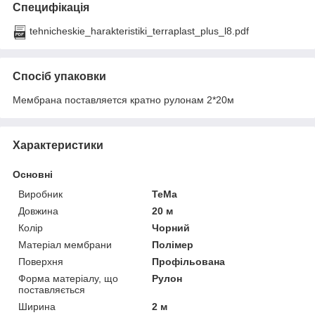
Специфікація
tehnicheskie_harakteristiki_terraplast_plus_l8.pdf
Спосіб упаковки
Мембрана поставляется кратно рулонам 2*20м
Характеристики
Основні
Виробник
ТеМа
Довжина
20 м
Колір
Чорний
Матеріал мембрани
Полімер
Поверхня
Профільована
Форма матеріалу, що
Рулон
поставляється
Ширина
2 м