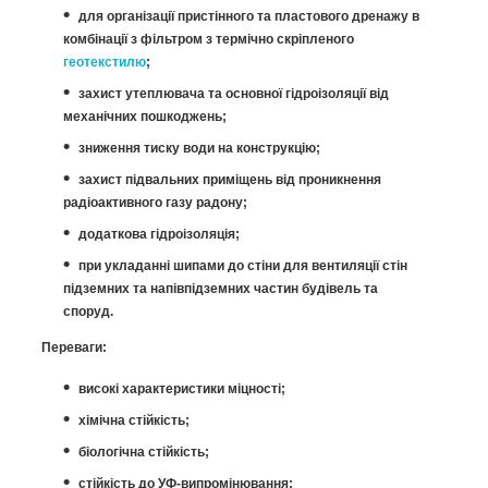
для організації пристінного та пластового дренажу в
комбінації з фільтром з термічно скріпленого
геотекстилю
;
захист утеплювача та основної гідроізоляції від
механічних пошкоджень;
зниження тиску води на конструкцію;
захист підвальних приміщень від проникнення
радіоактивного газу радону;
додаткова гідроізоляція;
при укладанні шипами до стіни для вентиляції стін
підземних та напівпідземних частин будівель та
споруд.
Переваги:
високі характеристики міцності;
хімічна стійкість;
біологічна стійкість;
стійкість до УФ-випромінювання;