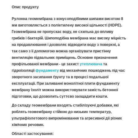
Опис продукту
Рулонна геомембрана з конусоподібними шипами висотою 8
мм виготовляється з поліетилену високої щільності (HDPE).
Геомембрана не пропускає воду, не схильна до впливу
грибків і бактерій. Шипоподібна мембрана має високу міцність
на продавлювання і дозволяє відводити воду з поверхні, а
так само з її допомогою можна організувати пристінну
вентиляцію підвальних приміщень. Основне призначення
профільованої мембрани - це захист
утеплювача
та
гідроізоляції
фундаменту
від механічних пошкоджень під час
зворотного засипання ґрунту та в процесі подальшої
експлуатації. При заливанні монолітної плити фундаменту
мембрану Ізоліт можна використовувати замість бетонної
підготовки, що дозволить суттєво заощадити кошти.
До складу геомембрани входять стабілізуючі добавки, які
роблять геомембрану стійкою до низьких температур,
ультрафіолетового випромінювання та агресивної дії різних
хімічних речовин.
Області застосування: