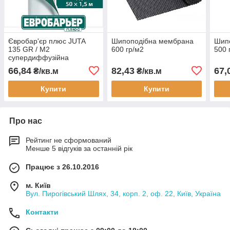
Євробар'єр плюс JUTA
Шипоподібна мембрана
Шип
135 GR / M2
600 гр/м2
500 
супердиффузійна
мембрана для похилої
66,84
82,43
67,
₴/кв.м
₴/кв.м
покрівлі покрівлі
Купити
Купити
Про нас
Рейтинг не сформований
Менше 5 відгуків за останній рік
Працює з 26.10.2016
м. Київ
Вул. Пирогівський Шлях, 34, корп. 2, оф. 22, Київ, Україна
Контакти