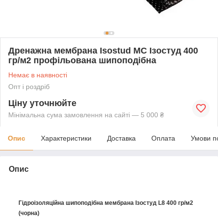
Дренажна мембрана Isostud MC Ізостуд 400
гр/м2 профільована шипоподібна
Немає в наявності
Опт і роздріб
Ціну уточнюйте
Мінімальна сума замовлення на сайті — 5 000 ₴
Опис
Характеристики
Доставка
Оплата
Умови п
Опис
Гідроізоляційна шипоподібна мембрана Ізостуд L8 400 гр/м2
(чорна)