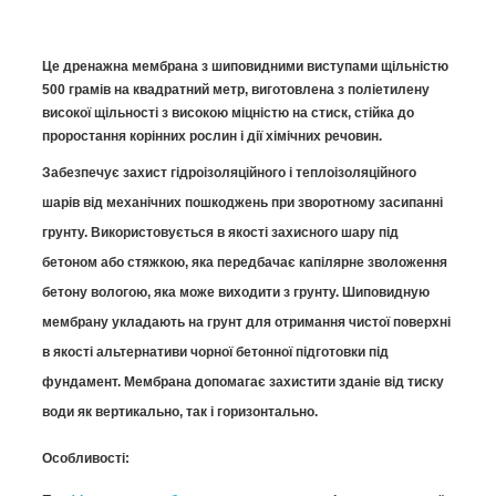
Це дренажна мембрана з шиповидними виступами щільністю
500 грамів на квадратний метр, виготовлена з поліетилену
високої щільності з високою міцністю на стиск, стійка до
проростання корінних рослин і дії хімічних речовин.
Забезпечує захист гідроізоляційного і теплоізоляційного
шарів від механічних пошкоджень при зворотному засипанні
грунту. Використовується в якості захисного шару під
бетоном або стяжкою, яка передбачає капілярне зволоження
бетону вологою, яка може виходити з грунту. Шиповидную
мембрану укладають на грунт для отримання чистої поверхні
в якості альтернативи чорної бетонної підготовки під
фундамент. Мембрана допомагає захистити зданіе від тиску
води як вертикально, так і горизонтально.
Особливості: