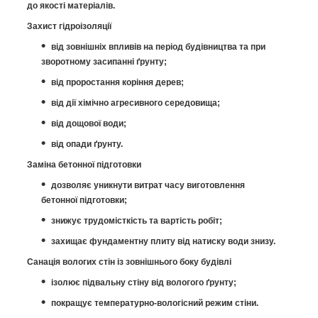
до якості матеріалів.
Захист гідроізоляції
від зовнішніх впливів на період будівництва та при
зворотному засипанні ґрунту;
від проростання коріння дерев;
від дії хімічно агресивного середовища;
від дощової води;
від опади ґрунту.
Заміна бетонної підготовки
дозволяє уникнути витрат часу виготовлення
бетонної підготовки;
знижує трудомісткість та вартість робіт;
захищає фундаментну плиту від натиску води знизу.
Санація вологих стін із зовнішнього боку будівлі
ізолює підвальну стіну від вологого ґрунту;
покращує температурно-вологісний режим стіни.