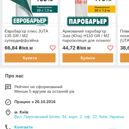
Євробар'єр плюс JUTA
Армований паробар'єр
Плів
135 GR / M2
Juta (Юта) H110 GR / M2
поси
супердиффузійна
пароізоляція для похилої
(UTA
мембрана для похилої
покрівлі
паро
66,84
44,72
38,
₴/кв.м
₴/кв.м
покрівлі покрівлі
утеп
Купити
Купити
Про нас
Рейтинг не сформований
Менше 5 відгуків за останній рік
Працює з 26.10.2016
м. Київ
Вул. Пирогівський Шлях, 34, корп. 2, оф. 22, Київ, Україна
Контакти