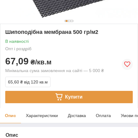
Шипоподібна мембрана 500 гр/м2
В наявності
Опт і роздріб
67,09
₴/кв.м
Мінімальна сума замовлення на сайті — 5 000 ₴
65,60 ₴
від 120 кв.м
Купити
Опис
Характеристики
Доставка
Оплата
Умови п
Опис