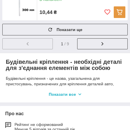
10,44
₴
Показати ще
1
/ 9
Будівельні кріплення - необхідні деталі
для з'єднання елементів між собою
Будівельні кріплення - це назва, узагальнена для
пристосувань, призначених для кріплення деталей авто,
меблів, каркасів будівель і інших конструкцій. Розділяти за
Показати все
категоріями дані елементи можна за різними параметрами,
наприклад, по відсутності або ж присутності різьблення і її
виду. Також можна розділяти вироби з необхідності
попереднього свердління.
Про нас
Рейтинг не сформований
Створити певну класифікацію досить складно, так як один і
Менше 5 відгуків за останній рік