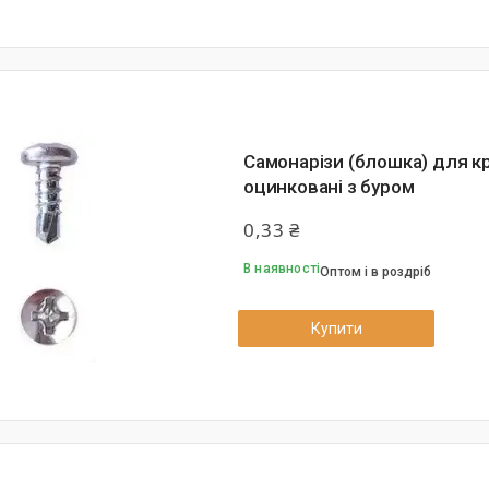
Самонарізи (блошка) для кр
оцинковані з буром
0,33 ₴
В наявності
Оптом і в роздріб
Купити