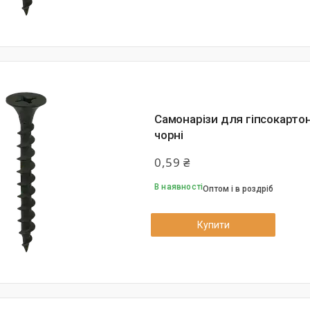
Самонарізи для гіпсокарто
чорні
0,59 ₴
В наявності
Оптом і в роздріб
Купити