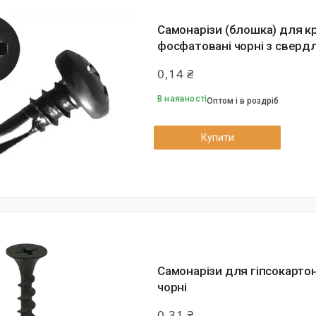
Самонарізи (блошка) для кр
фосфатовані чорні з сверд
0,14 ₴
В наявності
Оптом і в роздріб
Купити
Самонарізи для гіпсокарто
чорні
0,31 ₴