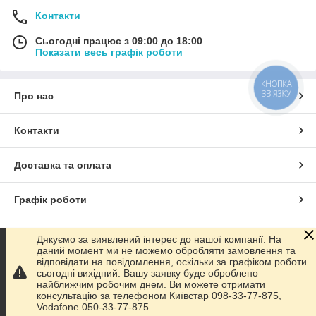
Контакти
Сьогодні працює з 09:00 до 18:00
Показати весь графік роботи
КНОПКА
ЗВ'ЯЗКУ
Про нас
Контакти
Доставка та оплата
Графік роботи
Повна версія сайту
Дякуємо за виявлений інтерес до нашої компанії. На
даний момент ми не можемо обробляти замовлення та
відповідати на повідомлення, оскільки за графіком роботи
Сайт створено на маркетплейсі
Prom.ua
сьогодні вихідний. Вашу заявку буде оброблено
найближчим робочим днем. Ви можете отримати
консультацію за телефоном Київстар 098-33-77-875,
Політика конфіденційності
Vodafone 050-33-77-875.