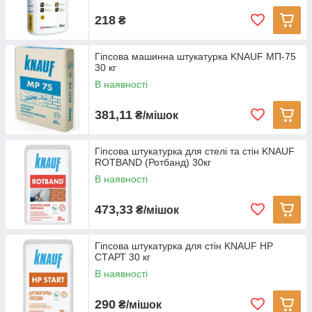
218
₴
Гіпсова машинна штукатурка KNAUF МП-75
30 кг
В наявності
381,11
₴/мішок
Гіпсова штукатурка для стелі та стін KNAUF
ROTBAND (Ротбанд) 30кг
В наявності
473,33
₴/мішок
Гіпсова штукатурка для стін KNAUF НР
СТАРТ 30 кг
В наявності
290
₴/мішок