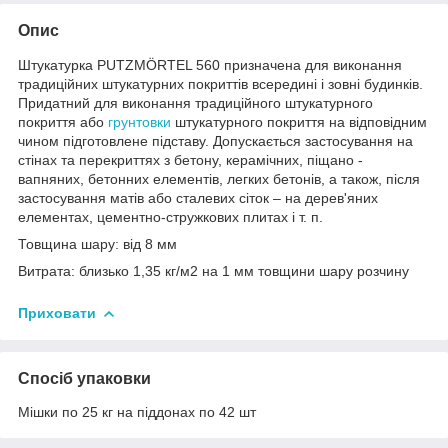
Опис
Штукатурка PUTZMÖRTEL 560 призначена для виконання
традиційних штукатурних покриттів всередині і зовні будинків.
Придатний для виконання традиційного штукатурного
покриття або
грунтовки
штукатурного покриття на відповідним
чином підготовлене підставу. Допускається застосування на
стінах та перекриттях з бетону, керамічних, піщано -
вапняних, бетонних елементів, легких бетонів, а також, після
застосування матів або сталевих сіток – на дерев'яних
елементах, цементно-стружкових плитах і т. п.
Товщина шару: від 8 мм
Витрата: близько 1,35 кг/м2 на 1 мм товщини шару розчину
Приховати
Спосіб упаковки
Мішки по 25 кг на піддонах по 42 шт