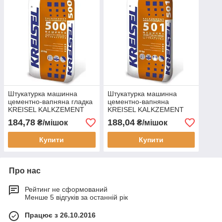
Штукатурка машинна
Штукатурка машинна
цементно-вапняна гладка
цементно-вапняна
KREISEL KALKZEMENT
KREISEL KALKZEMENT
MASCHINENPUTZ 500 (8-
MASCHINENPUTZ 501 (5-
184,78
188,04
₴/мішок
₴/мішок
25 мм)
20мм)
Купити
Купити
Про нас
Рейтинг не сформований
Менше 5 відгуків за останній рік
Працює з 26.10.2016