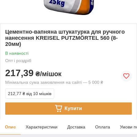
Цементно-вапняна штукатурка для ручного
нанесення KREISEL PUTZMÖRTEL 560 (8-
20мм)
В наявності
Опт і роздріб
217,39
₴/мішок
Мінімальна сума замовлення на сайті — 5 000 ₴
212,77 ₴
від 10 мішків
Купити
Опис
Характеристики
Доставка
Оплата
Умови п