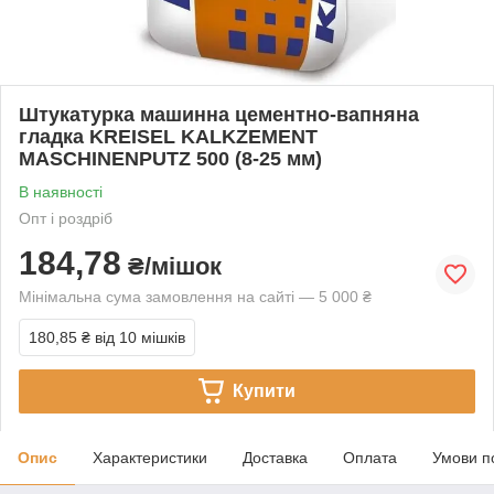
Штукатурка машинна цементно-вапняна
гладка KREISEL KALKZEMENT
MASCHINENPUTZ 500 (8-25 мм)
В наявності
Опт і роздріб
184,78
₴/мішок
Мінімальна сума замовлення на сайті — 5 000 ₴
180,85 ₴
від 10 мішків
Купити
Опис
Характеристики
Доставка
Оплата
Умови п