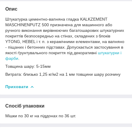
Опис
Штукатурка цементно-вапняна гладка KALKZEMENT
MASCHINENPUTZ 500 призначена для машинного або
ручного виконання вирівнюючих багатошарових штукатурних
покриттів безпосередньо на стінах, складених з блоків
YTONG, HEBEL і т. п. з керамічними елементами, на вапняно
- піщаних і бетонних підставах. Допускається застосування в
якості ґрунтувального покриття під декоративні
штукатурки і
фарби
.
Товщина шару: 5-15мм
Витрата: близько 1,25 кг/м2 на 1 мм товщини шару розчину
Приховати
Спосіб упаковки
Мішки по 30 кг на піддонах по 36 шт.