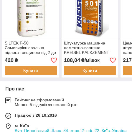
SILTEK F-50
Штукатурка машинна
Цем
Cамовирівнювальна
цементно-вапняна
штук
підлога товщиною від 2 до
KREISEL KALKZEMENT
нан
40 мм
MASCHINENPUTZ 501 (5-
PUT
420
188,04
217
₴
₴/мішок
20мм)
20м
Купити
Купити
Про нас
Рейтинг не сформований
Менше 5 відгуків за останній рік
Працює з 26.10.2016
м. Київ
Вул. Пирогівський Шлях, 34, корп. 2, оф. 22, Київ, Україна