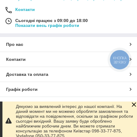
Контакти
Сьогодні працює з 09:00 до 18:00
Показати весь графік роботи
Про нас
КНОПКА
Контакти
ЗВ'ЯЗКУ
Доставка та оплата
Графік роботи
Повна версія сайту
Дякуємо за виявлений інтерес до нашої компанії. На
даний момент ми не можемо обробляти замовлення та
відповідати на повідомлення, оскільки за графіком роботи
Сайт створено на маркетплейсі
Prom.ua
сьогодні вихідний. Вашу заявку буде оброблено
найближчим робочим днем. Ви можете отримати
консультацію за телефоном Київстар 098-33-77-875,
Політика конфіденційності
Vodafone 050-33-77-875.