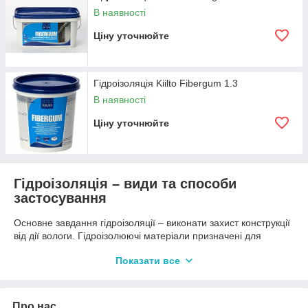
В наявності
Ціну уточнюйте
Гідроізоляція Kiilto Fibergum 1.3
В наявності
Ціну уточнюйте
Гідроізоляція – види та способи
застосування
Основне завдання гідроізоляції – виконати захист конструкції
від дії вологи. Гідроізолюючі матеріали призначені для
створення водонепроникного шару. Також вони сприяють
Показати все
покращенню стійкості до корозії. Матеріали для гідроізоляції
представлені в широкому асортименті, важливо підібрати їх
відповідно до майбутніх робіт.
Про нас