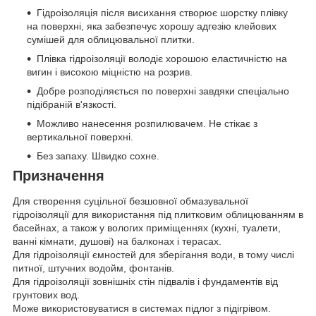
Гідроізоляція після висихання створює шорстку плівку
на поверхні, яка забезпечує хорошу адгезію клейових
сумішей для облицювальної плитки.
Плівка гідроізоляції володіє хорошою еластичністю на
вигин і високою міцністю на розрив.
Добре розподіляється по поверхні завдяки спеціально
підібраній в'язкості.
Можливо нанесення розпилювачем. Не стікає з
вертикальної поверхні.
Без запаху. Швидко сохне.
Призначення
Для створення суцільної безшовної обмазувальної
гідроізоляції для використання під плитковим облицюванням в
басейнах, а також у вологих приміщеннях (кухні, туалети,
ванні кімнати, душові) на балконах і терасах.
Для гідроізоляції ємностей для зберігання води, в тому числі
питної, штучних водойм, фонтанів.
Для гідроізоляції зовнішніх стін підвалів і фундаментів від
грунтових вод.
Може використовуватися в системах підлог з підігрівом.