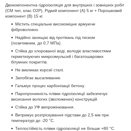
Двокомпонентна гідроізоляція для внутрішніх і зовнішніх робіт
(CM тип, клас O2P), Рідкий компонент (А) 5 кг + Порошковий
компонент (В) 15 кг.
Містить спеціальне високоміцне армуюче
фіброволокно.
Надійно захищає від протікань під тиском
(позитивним, до 0,7 МПа).
Стійка до хлорованої воді, володіє властивостями
герметизуючих микроэмульсий і багатошарових
бітумних покриттів.
Не викликає корозії сталі.
Запобігає высаливание.
Гальмує процес карбонізації бетону.
Паропроникність плівки гідроізоляції забезпечує
висихання вологих (зволожених) конструкцій.
Стійка до УФ випромінювання.
Витримує розтріскування підстави до 2,5 мм при
температурі до -20 °С.
Теплостійкість плівки гідроізоляції не більше +80 °С.