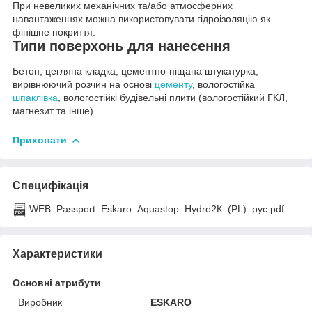
При невеликих механічних та/або атмосферних
навантаженнях можна використовувати гідроізоляцію як
фінішне покриття.
Типи поверхонь для нанесення
Бетон, цегляна кладка, цементно-піщана штукатурка,
вирівнюючий розчин на основі
цементу
, вологостійка
шпаклівка
, вологостійкі будівельні плити (вологостійкий ГКЛ,
магнезит та інше).
Приховати
Специфікація
WEB_Passport_Eskaro_Aquastop_Hydro2К_(РL)_рус.pdf
Характеристики
Основні атрибути
Виробник
ESKARO