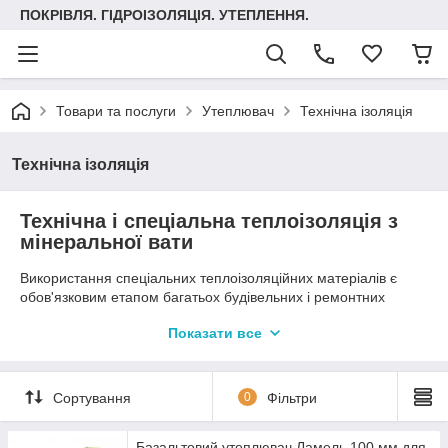
ПОКРІВЛЯ. ГІДРОІЗОЛЯЦІЯ. УТЕПЛЕННЯ.
Товари та послуги
Утеплювач
Технічна ізоляція
Технічна ізоляція
Технічна і спеціальна теплоізоляція з
мінеральної вати
Використання спеціальних теплоізоляційних матеріалів є
обов'язковим етапом багатьох будівельних і ремонтних
процесів. Базальтові плити – якісний теплоізоляційний
Показати все
матеріал, вироблений з мінеральної вати на синтетичному
зв'язуючому.
Техническая изоляция - это противошумовая,
Сортування
0
Фільтри
противопожарная изоляция, теплоизоляция, а также
изоляция, используемая для предотвращения конденсации
жидкости; это изоляция трубопроводов, изоляция
Базальтовий утеплювач Ламель 100 мм для