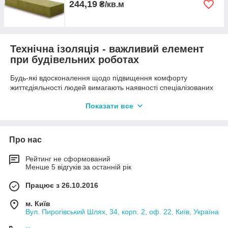
244,19
₴/кв.м
Технічна ізоляція - важливий елемент
при будівельних роботах
Будь-які вдосконалення щодо підвищення комфорту
життєдіяльності людей вимагають наявності спеціалізованих
матеріалів. При монтажі систем водопостачання, опалення
Показати все
та каналізації обов'язково застосовують технічну ізоляцію.
Крім інженерних систем такий вид матеріалу знаходить
широке застосування для ізоляції технічного обладнання.
Таким чином, значно продовжується його експлуатаційний
Про нас
ресурс і знижується ризик травм для обслуговуючого
персоналу.
Рейтинг не сформований
Менше 5 відгуків за останній рік
Технічна теплоізоляція дозволяє значно скоротити витрати
Працює з 26.10.2016
тепловтрат, її особливістю є захист поверхні від згубного
впливу зовнішнього середовища. Завдяки зручній формі,
м. Київ
такий матеріал можна укладати на рівні та фігурні поверхні,
Вул. Пирогівський Шлях, 34, корп. 2, оф. 22, Київ, Україна
забезпечуючи достатню їх ізоляцію та захист від різних