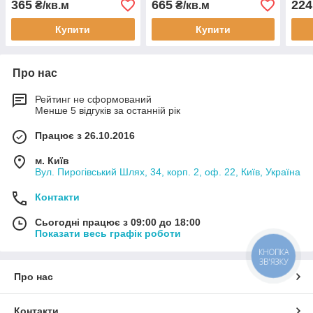
365
665
224
₴/кв.м
₴/кв.м
штукатурного фасаду
вент
100мм
50м
Купити
Купити
Про нас
Рейтинг не сформований
Менше 5 відгуків за останній рік
Працює з 26.10.2016
м. Київ
Вул. Пирогівський Шлях, 34, корп. 2, оф. 22, Київ, Україна
Контакти
Сьогодні працює з 09:00 до 18:00
Показати весь графік роботи
КНОПКА
ЗВ'ЯЗКУ
Про нас
Контакти