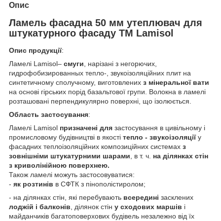
Опис
Ламель фасадна 50 мм утеплювач для
штукатурного фасаду ТМ Lamisol
Опис продукції
:
Ламелі Lamisol–
смуги
, нарізані з негорючих,
гидрофобизированных тепло-, звукоізоляційних плит на
синтетичному сполучному, виготовлених
з мінеральної вати
на основі гірських порід базальтової групи. Волокна в ламелі
розташовані перпендикулярно поверхні, що ізолюється.
Область застосування
:
Ламелі Lamisol
призначені для
застосування в цивільному і
промисловому будівництві в якості
тепло - звукоізоляції
у
фасадних теплоізоляційних композиційних системах
з
зовнішніми штукатурними шарами
, в т. ч.
на
ділянках стін
з криволінійною поверхнею.
Також ламелі можуть застосовуватися:
-
як розтинів
в СФТК з пінополістиролом;
- на ділянках стін, які перебувають
всередині
засклених
лоджій і балконів
, ділянок стін
у сходових маршів
і
майданчиків багатоповерхових будівель незалежно від їх