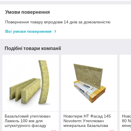
Умови повернення
Повернення товару впродовж 14 днів за домовленістю
Всі умови повернення
Подібні товари компанії
Базальтовий утеплювач
Новотерм НТ Фасад 145
Ново
Ламель 100 мм для
Novoterm Утеплювач
80 N
штукатурного фасаду
мінеральна базальтова
міне
вата (мінвата) для
вата