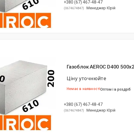
+380 (67) 467-48-47
Менеджер Юрій
0674674847
Газоблок AEROC D400 500х
Ціну уточнюйте
Немає в наявності
Оптом і в роздріб
+380 (67) 467-48-47
Менеджер Юрій
0674674847