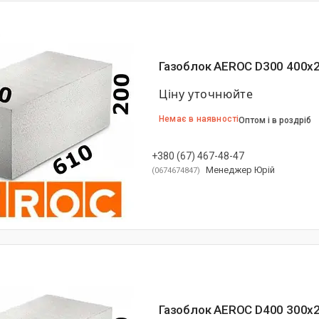
Газоблок AEROC D300 400х
Ціну уточнюйте
Немає в наявності
Оптом і в роздріб
+380 (67) 467-48-47
Менеджер Юрій
0674674847
Газоблок AEROC D400 300х