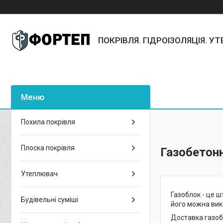
ПОКРІВЛЯ. ГІДРОІЗОЛЯЦІЯ. У
Похила покрівля
Плоска покрівля
Газобетон
Утеплювач
Газоблок - це ш
Будівельні суміші
його можна вико
Доставка газоб