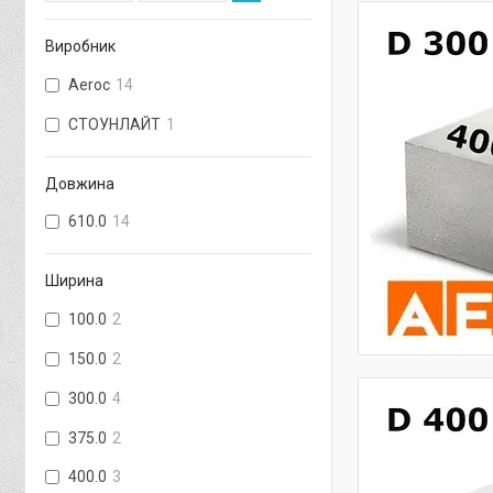
Виробник
Aeroc
14
СТОУНЛАЙТ
1
Довжина
610.0
14
Ширина
100.0
2
150.0
2
300.0
4
375.0
2
400.0
3