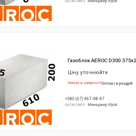
Менеджер Юрій
0674674847
Газоблок AEROC D300 375х
Ціну уточнюйте
Немає в наявності
Оптом і в роздріб
+380 (67) 467-48-47
Менеджер Юрій
0674674847