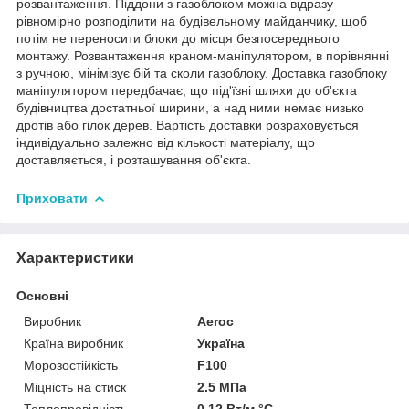
розвантаження. Піддони з газоблоком можна відразу
рівномірно розподілити на будівельному майданчику, щоб
потім не переносити блоки до місця безпосереднього
монтажу. Розвантаження краном-маніпулятором, в порівнянні
з ручною, мінімізує бій та сколи газоблоку. Доставка газоблоку
маніпулятором передбачає, що під'їзні шляхи до об'єкта
будівництва достатньої ширини, а над ними немає низько
дротів або гілок дерев. Вартість доставки розраховується
індивідуально залежно від кількості матеріалу, що
доставляється, і розташування об'єкта.
Приховати
Характеристики
Основні
Виробник
Aeroc
Країна виробник
Україна
Морозостійкість
F100
Міцність на стиск
2.5 МПа
Теплопровідність
0.12 Вт/м °С