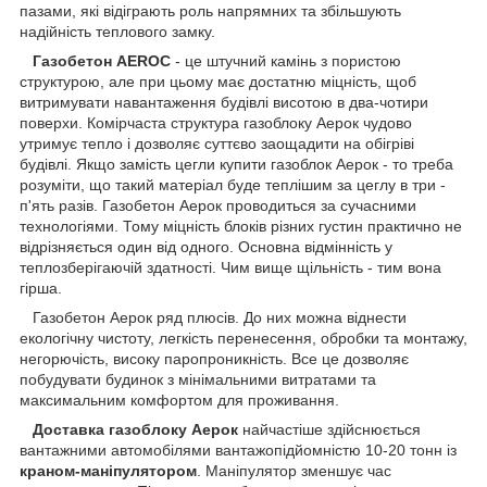
пазами, які відіграють роль напрямних та збільшують
надійність теплового замку.
Газобетон AEROC
- це штучний камінь з пористою
структурою, але при цьому має достатню міцність, щоб
витримувати навантаження будівлі висотою в два-чотири
поверхи. Комірчаста структура газоблоку Аерок чудово
утримує тепло і дозволяє суттєво заощадити на обігріві
будівлі. Якщо замість цегли купити газоблок Аерок - то треба
розуміти, що такий матеріал буде теплішим за цеглу в три -
п'ять разів. Газобетон Аерок проводиться за сучасними
технологіями. Тому міцність блоків різних густин практично не
відрізняється один від одного. Основна відмінність у
теплозберігаючій здатності. Чим вище щільність - тим вона
гірша.
Газобетон Aерок ряд плюсів. До них можна віднести
екологічну чистоту, легкість перенесення, обробки та монтажу,
негорючість, високу паропроникність. Все це дозволяє
побудувати будинок з мінімальними витратами та
максимальним комфортом для проживання.
Доставка газоблоку Аерок
найчастіше здійснюється
вантажними автомобілями вантажопідйомністю 10-20 тонн із
краном-маніпулятором
. Маніпулятор зменшує час