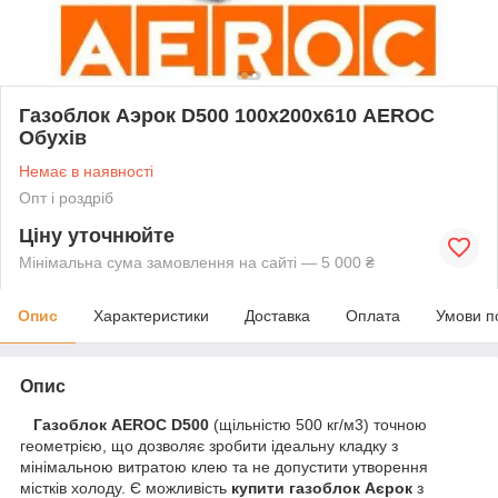
Газоблок Аэрок D500 100х200х610 AEROC
Обухів
Немає в наявності
Опт і роздріб
Ціну уточнюйте
Мінімальна сума замовлення на сайті — 5 000 ₴
Опис
Характеристики
Доставка
Оплата
Умови п
Опис
Газоблок AEROC D500
(щільністю 500 кг/м3) точною
геометрією, що дозволяє зробити ідеальну кладку з
мінімальною витратою клею та не допустити утворення
містків холоду. Є можливість
купити газоблок Аєрок
з