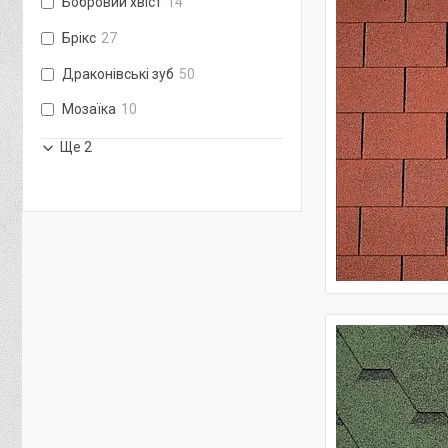
Бобровий хвіст
14
Брікс
27
Драконівські зуб
50
Мозаїка
10
Ще 2