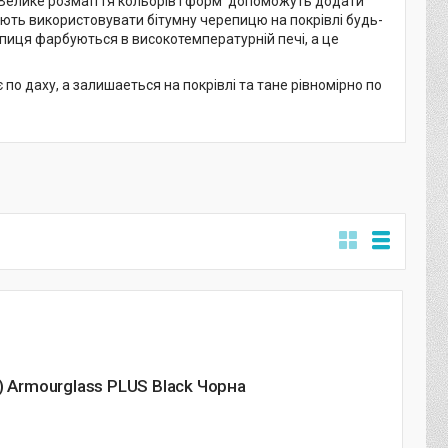
в. Велике розмаїття кольорів і форм допоможуть додати
яють використовувати бітумну черепицю на покрівлі будь-
репиця фарбуються в високотемпературній печі, а це
є по даху, а залишаеться на покрівлі та тане рівномірно по
) Armourglass PLUS Black Чорна