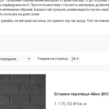
я - сучасний покрівельний матеріал з гарантією від 10 до 50 рокі
 індивідуальності. Простота монтажу і гнучкість матеріалу дозвол
 з мінімумом обрізків. Базальтові гранули, укими вкрита гнучка че
ть кольору на довгі роки.
 іржавіє, не вигорає на сонці, не шумить під час дощу. Сніг не ковза
Бітумна черепиця Айко (IKO
1 170,50 ₴/кв.м