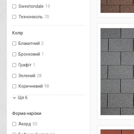
Sweetondale
19
Техноніколь
70
Колір
Блакитний
2
Бронзовий
1
Графіт
1
Зелений
28
Коричневий
98
Ще 6
Форма нарізки
Акорд
50