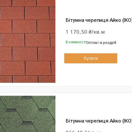
Бітумна черепиця Айко (IKO
1 170,50 ₴/кв.м
В наявності
Оптом і в роздріб
Купити
Бітумна черепиця Айко (IKO)