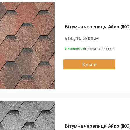
Бітумна черепиця Айко (IKO)
966,40 ₴/кв.м
В наявності
Оптом і в роздріб
Купити
Бітумна черепиця Айко (IKO)