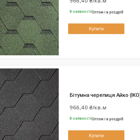
966,40 ₴/кв.м
В наявності
Оптом і в роздріб
Купити
Бітумна черепиця Айко (IKO)
966,40 ₴/кв.м
В наявності
Оптом і в роздріб
Купити