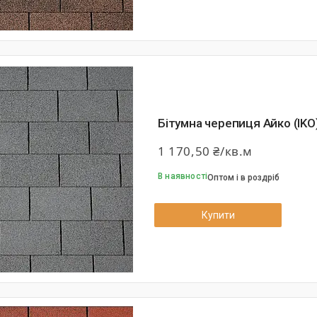
Бітумна черепиця Айко (IKO)
1 170,50 ₴/кв.м
В наявності
Оптом і в роздріб
Купити