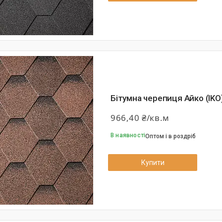
Бітумна черепиця Айко (IKO)
966,40 ₴/кв.м
В наявності
Оптом і в роздріб
Купити