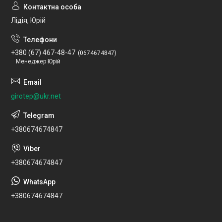
Лідія, Юрій
+380 (67) 467-48-47
0674674847
Менеджер Юрій
girotep@ukr.net
+380674674847
+380674674847
+380674674847