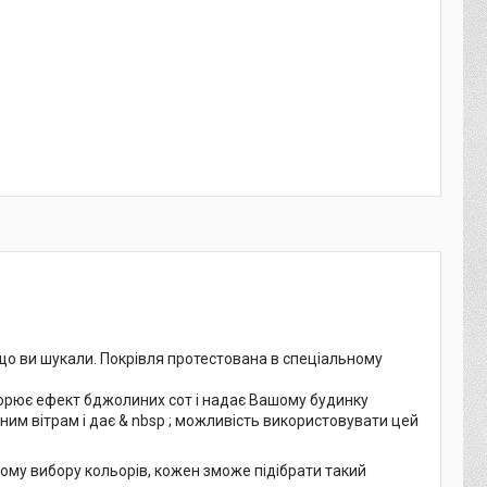
 що ви шукали. Покрівля протестована в спеціальному
орює ефект бджолиних сот і надає Вашому будинку
ним вітрам і дає & nbsp ; можливість використовувати цей
му вибору кольорів, кожен зможе підібрати такий