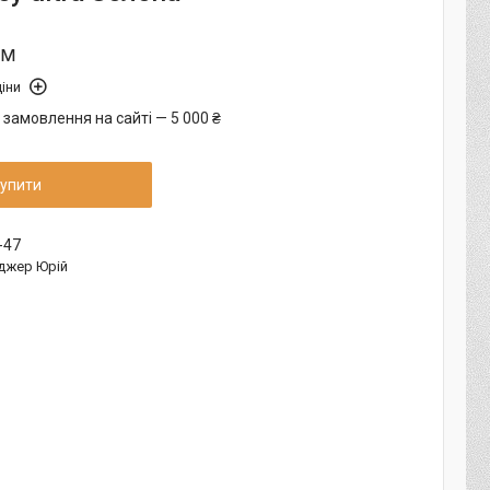
.м
іни
 замовлення на сайті — 5 000 ₴
упити
-47
джер Юрій