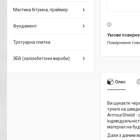
Мастика бітумна, праймер
Фундамент
Тротуарна плитка
повернення тов
ЗБВ (залізобетонні вироби)
Опис
Ви шукаєте чер
тунелі на швидко
ArmourShield -
індивідуальніст
матеріал на буд
Дахи з даним в