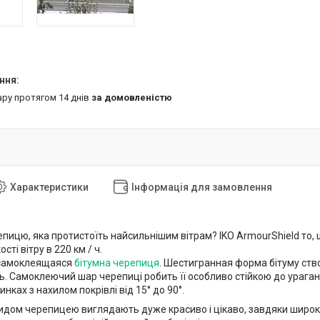
ару протягом 14 днів
за домовленістю
Характеристики
Інформація для замовлення
епицю, яка протистоїть найсильнішим вітрам? IKO ArmourShield то,
сті вітру в 220 км / ч.
 самоклеящаяся
бітумна черепиця
. Шестигранная форма бітуму ств
ь. Самоклеючий шар черепиці робить її особливо стійкою до ураган
инках з нахилом покрівлі від 15° до 90°.
идом черепицею виглядають дуже красиво і цікаво, завдяки широко