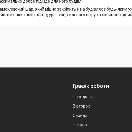
аксимально добре підійде для його будівлі.
моклеючий шар, який міцно закріпить її на будівлях з будь-яким у
стом вашої покрівлі від ураганів, сильного вітру та інших погодних
Графік роботи
Понеділок
Вівторок
Середа
Четвер