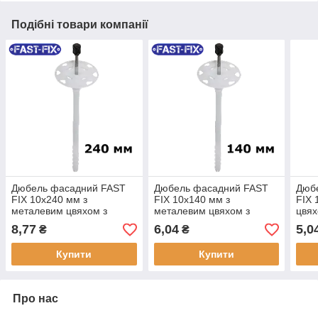
Подібні товари компанії
Дюбель фасадний FAST
Дюбель фасадний FAST
Дюб
FIX 10x240 мм з
FIX 10x140 мм з
FIX 
металевим цвяхом з
металевим цвяхом з
цвях
термічною головою для
термічною головою для
голо
8,77
6,04
5,0
₴
₴
кріплення теплоізоляції
кріплення теплоізоляції
тепл
Купити
Купити
Про нас