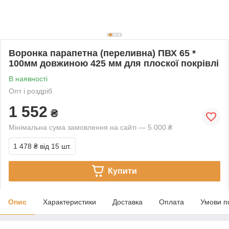
Воронка парапетна (переливна) ПВХ 65 *
100мм довжиною 425 мм для плоскої покрівлі
В наявності
Опт і роздріб
1 552
₴
Мінімальна сума замовлення на сайті — 5 000 ₴
1 478 ₴
від 15 шт.
Купити
Опис
Характеристики
Доставка
Оплата
Умови п