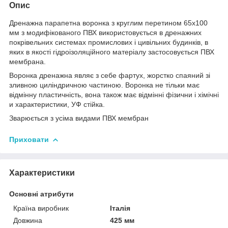
Опис
Дренажна парапетна воронка з круглим перетином 65х100
мм з модифікованого ПВХ використовується в дренажних
покрівельних системах промислових і цивільних будинків, в
яких в якості гідроізоляційного матеріалу застосовується ПВХ
мембрана.
Воронка дренажна являє з себе фартух, жорстко спаяний зі
зливною циліндричною частиною. Воронка не тільки має
відмінну пластичність, вона також має відмінні фізични і хімічні
и характеристики, УФ стійка.
Зварюється з усіма видами ПВХ мембран
Приховати
Характеристики
Основні атрибути
Країна виробник
Італія
Довжина
425 мм