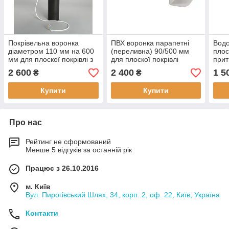
Покрівельна воронка
ПВХ воронка парапетні
Водо
діаметром 110 мм на 600
(переливна) 90/500 мм
плос
мм для плоскої покрівлі з
для плоскої покрівлі
прит
бітумних або ПВХ
нерж
2 600
2 400
1 5
₴
₴
фартухом і обігрівом
мм
Купити
Купити
Про нас
Рейтинг не сформований
Менше 5 відгуків за останній рік
Працює з 26.10.2016
м. Київ
Вул. Пирогівський Шлях, 34, корп. 2, оф. 22, Київ, Україна
Контакти