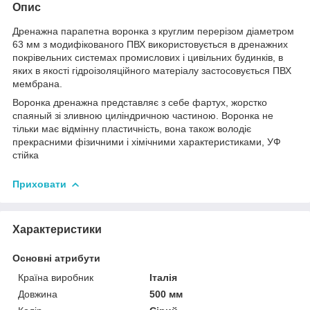
Опис
Дренажна парапетна воронка з круглим перерізом діаметром
63 мм з модифікованого ПВХ використовується в дренажних
покрівельних системах промислових і цивільних будинків, в
яких в якості гідроізоляційного матеріалу застосовується ПВХ
мембрана.
Воронка дренажна представляє з себе фартух, жорстко
спаяный зі зливною циліндричною частиною. Воронка не
тільки має відмінну пластичність, вона також володіє
прекрасними фізичними і хімічними характеристиками, УФ
стійка
Приховати
Характеристики
Основні атрибути
Країна виробник
Італія
Довжина
500 мм