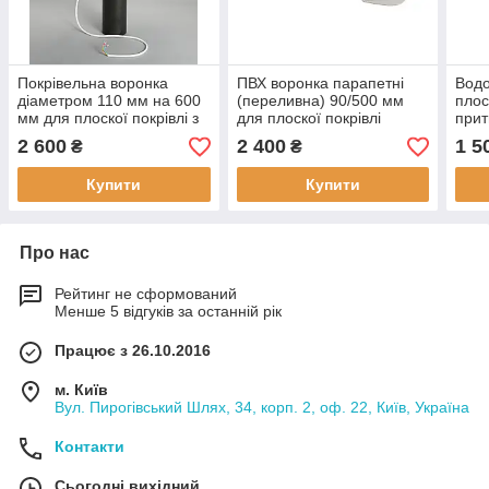
Покрівельна воронка
ПВХ воронка парапетні
Водо
діаметром 110 мм на 600
(переливна) 90/500 мм
плос
мм для плоскої покрівлі з
для плоскої покрівлі
прит
бітумних або ПВХ
нерж
2 600
2 400
1 5
₴
₴
фартухом і обігрівом
мм
Купити
Купити
Про нас
Рейтинг не сформований
Менше 5 відгуків за останній рік
Працює з 26.10.2016
м. Київ
Вул. Пирогівський Шлях, 34, корп. 2, оф. 22, Київ, Україна
Контакти
Сьогодні вихідний