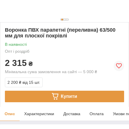
Воронка ПВХ парапетні (переливна) 63/500
мм для плоскої покрівлі
В наявності
Опт і роздріб
2 315
₴
Мінімальна сума замовлення на сайті — 5 000 ₴
2 200 ₴
від 15 шт.
Купити
Опис
Характеристики
Доставка
Оплата
Умови п