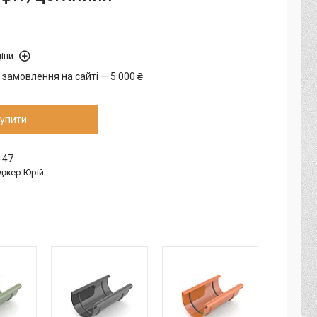
іни
 замовлення на сайті — 5 000 ₴
упити
-47
джер Юрій