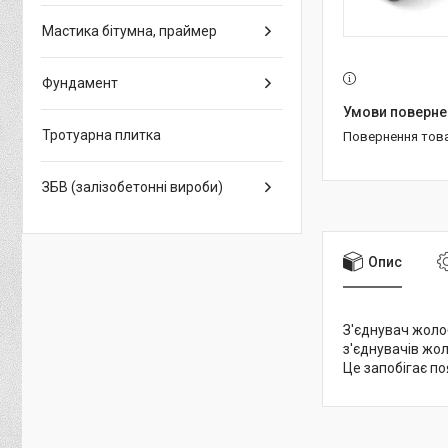
Мастика бітумна, праймер
Фундамент
Тротуарна плитка
повернення тов
ЗБВ (залізобетонні вироби)
Опис
З'єднувач жоло
з'єднувачів жо
Це запобігає по