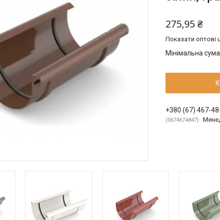
275,95 ₴
Показати оптові ц
Мінімальна сума
К
+380 (67) 467-48
Мене
0674674847