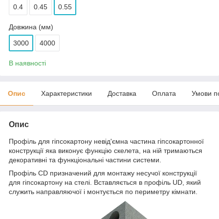
0.4
0.45
0.55
Довжина (мм)
3000
4000
В наявності
Опис
Характеристики
Доставка
Оплата
Умови п
Опис
Профіль для гіпсокартону невід'ємна частина гіпсокартонної
конструкції яка виконує функцію скелета, на ній тримаються
декоративні та функціональні частини системи.
Профіль СD призначений для монтажу несучої конструкції
для гіпсокартону на стелі. Вставляється в профіль UD, який
служить направляючої і монтується по периметру кімнати.