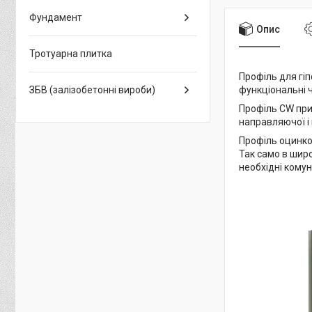
Фундамент
Опис
Тротуарна плитка
Профіль для гіп
ЗБВ (залізобетонні вироби)
функціональні 
Профіль СW при
направляючої і м
Профіль оцинков
Так само в широ
необхідні комун