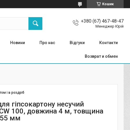
Кошик
+380 (67) 467-48-47
Менеджер Юрій
Новини
Про нас
Відгуки
Контакти
Возврат и обмен
том і в роздріб
для гіпсокартону несучий
 CW 100, довжина 4 м, товщина
,55 мм