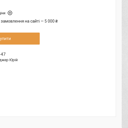
іни
 замовлення на сайті — 5 000 ₴
упити
-47
джер Юрій