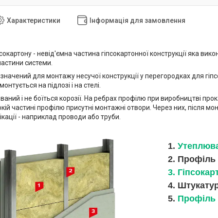
Характеристики
Інформація для замовлення
сокартону - невід'ємна частина гіпсокартонної конструкції яка вик
частини системи.
значений для монтажу несучої конструкції у перегородках для гіпс
онтується на підлозі і на стелі.
аний і не боїться корозії. На ребрах профілю при виробництві про
кій частині профілю присутні монтажні отвори. Через них, після мо
ікації - наприклад проводи або труби.
1.
Утеплюв
2. Профіль
3. Гіпсокар
4. Штукату
5.
Профіль