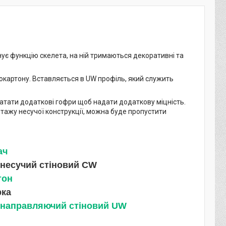
онує функцію скелета, на ній тримаються декоративні та
окартону. Вставляється в UW профіль, який служить
катати додаткові гофри щоб надати додаткову міцність.
нтажу несучої конструкції, можна буде пропустити
ач
 несучий стіновий CW
тон
рка
 направляючий стіновий UW