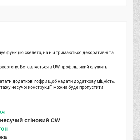
онує функцію скелета, на ній тримаються декоративні та
окартону. Вставляється в UW профіль, який служить
катати додаткові гофри щоб надати додаткову міцність.
нтажу несучої конструкції, можна буде пропустити
ач
 несучий стіновий CW
тон
рка