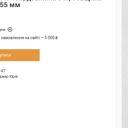
,55 мм
іни
 замовлення на сайті — 5 000 ₴
упити
-47
джер Юрій