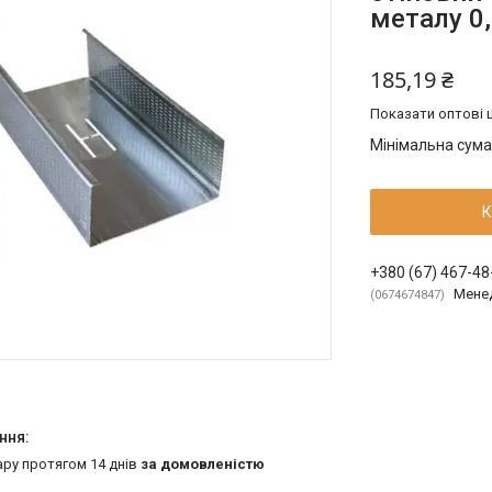
металу 0
185,19 ₴
Показати оптові ц
Мінімальна сума
К
+380 (67) 467-48
Мене
0674674847
ару протягом 14 днів
за домовленістю