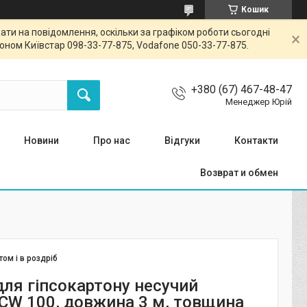
Кошик
ти на повідомлення, оскільки за графіком роботи сьогодні
ном Київстар 098-33-77-875, Vodafone 050-33-77-875.
+380 (67) 467-48-47
Менеджер Юрій
Новини
Про нас
Відгуки
Контакти
Возврат и обмен
том і в роздріб
для гіпсокартону несучий
 CW 100, довжина 3 м, товщина