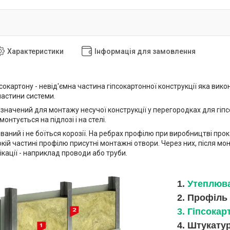
Характеристики
Інформація для замовлення
сокартону - невід'ємна частина гіпсокартонної конструкції яка вик
частини системи.
значений для монтажу несучої конструкції у перегородках для гіпс
онтується на підлозі і на стелі.
аний і не боїться корозії. На ребрах профілю при виробництві про
кій частині профілю присутні монтажні отвори. Через них, після мо
ікації - наприклад проводи або труби.
1.
Утеплюв
2. Профіль
3. Гіпсокар
4. Штукату