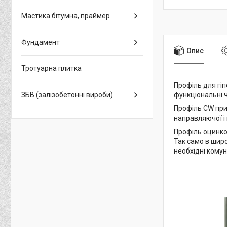
Мастика бітумна, праймер
Фундамент
Опис
Тротуарна плитка
Профіль для гіп
ЗБВ (залізобетонні вироби)
функціональні 
Профіль СW при
направляючої і м
Профіль оцинков
Так само в широ
необхідні комун