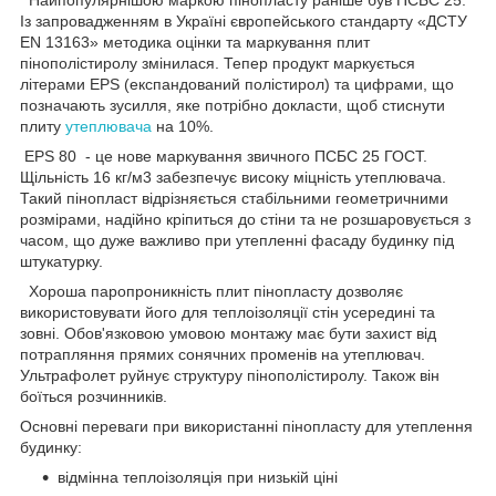
Із запровадженням в Україні європейського стандарту «ДСТУ
EN 13163» методика оцінки та маркування плит
пінополістиролу змінилася. Тепер продукт маркується
літерами EPS (експандований полістирол) та цифрами, що
позначають зусилля, яке потрібно докласти, щоб стиснути
плиту
утеплювача
на 10%.
EPS 80 - це нове маркування звичного ПСБС 25 ГОСТ.
Щільність 16 кг/м3 забезпечує високу міцність утеплювача.
Такий пінопласт відрізняється стабільними геометричними
розмірами, надійно кріпиться до стіни та не розшаровується з
часом, що дуже важливо при утепленні фасаду будинку під
штукатурку.
Хороша паропроникність плит пінопласту дозволяє
використовувати його для теплоізоляції стін усередині та
зовні. Обов'язковою умовою монтажу має бути захист від
потрапляння прямих сонячних променів на утеплювач.
Ультрафолет руйнує структуру пінополістиролу. Також він
боїться розчинників.
Основні переваги при використанні пінопласту для утеплення
будинку:
відмінна теплоізоляція при низькій ціні