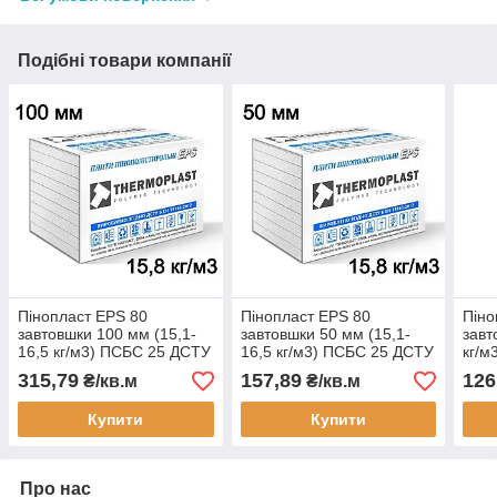
Подібні товари компанії
Пінопласт EPS 80
Пінопласт EPS 80
Піно
завтовшки 100 мм (15,1-
завтовшки 50 мм (15,1-
завт
16,5 кг/м3) ПСБС 25 ДСТУ
16,5 кг/м3) ПСБС 25 ДСТУ
кг/м
для утеплення
для утеплення
утеп
315,79
157,89
126
₴/кв.м
₴/кв.м
штукатурного фасаду
штукатурного фасаду
фас
Купити
Купити
Про нас