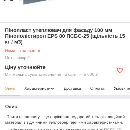
Пінопласт утеплювач для фасаду 100 мм
Пінополістирол EPS 80 ПСБС-25 (щільність 15
кг / м3)
Немає в наявності
Опт і роздріб
Ціну уточнюйте
Мінімальна сума замовлення на сайті — 5 000 ₴
Опис
Характеристики
Доставка
Оплата
Умови п
Опис
Плити пінопласту – це порівняно недорогий теплоізоляційний
матеріал з відмінними теплозберігаючими характеристиками.
Найпопулярнішою маркою пінопласту раніше був ПСБС 25.