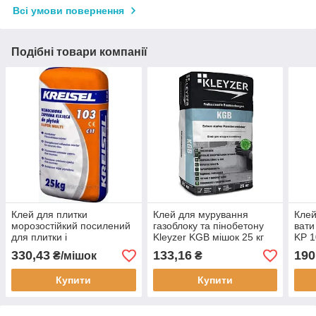
Всі умови повернення
Подібні товари компанії
Клей для плитки
Клей для мурування
Клей
морозостійкий посилений
газоблоку та пінобетону
вати
для плитки і
Kleyzer KGB мішок 25 кг
KP 1
керамограніта KREISEL
330,43
133,16
190
₴/мішок
₴
MULTI 103
Купити
Купити