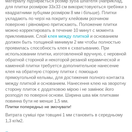
матеріалу підбирається розмір зуба шпателя (наприклад,
для плитки розміром 33х33 см використовуються гребінки з
квадратними зубцями розміром 8 мм і більше). Плитки
укладають по черзі на покриту клейовим розчином
поверхню і рівномірно притискають. Положение плитки
можно корректировать в течение 10 минут с момента
приклеивания. Слой
клея между плиткой
и основанием
должен быть толщиной минимум 2 мм чтобы полностью
проявилась способность клея к схватыванию. При
использовании плитки, изготовленной вручную, с неровной
обратной стороной и некоторой резаной керамической и
каменной плитки требуется дополнительное нанесение
клея на обратную сторону плитки с помощью
прямоугольной кельмы, для достижения полного контакта
между плиткой и основанием. Нанесення клею на зворотну
сторону плиток є додатковою мірою і не замінює його
розподіл по поверхні основи. Ширина шва між плитками
повинна бути не менше 1,5 мм.
Плитки попередньо не змочувати!
Витрата суміші при товщині 1 мм становить в середньому
1,3 кг/м2.