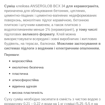
Суміш
клейова ANSERGLOB BCX 34
для керамограніта
,
призначена для облицювання бетонних, цегляних,
цементно-піщаних і цементно-вапняних недеформованих
поверхонь, монолітних підлог керамічною, бетонною
плиткою і штучним каменем, а також плиткою з
водопоглинанням менше 1% (керамограніт),
у тому числі
підлогових
великого формату
. Клей можна
використовувати всередині і зовні виробничих і житлових
будівель, на терасах, балконах.
Можливе застосування в
системах підлоги з водяним і електричним опаленням.
Переваги:
морозостійка
екологічно безпечна
пластична
атмосферостійка
відмінна адгезія
висока пластичність
Суху суміш необхідно засипати в ємність з чистою водою з
розрахунку 0,21 – 0,22 л води на 1 кг суміші (5,25 -5,5 л на