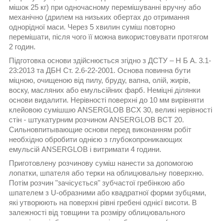
мішок 25 кг) при одночасному перемішуванні вручну або
механічно (дрилем на низьких обертах до отримання
однорідної маси. Через 5 хвилин суміш повторно
перемішати, після чого її можна використовувати протягом
2 годин.
Підготовка основи здійснюється згідно з ДСТУ – Н Б А. 3.1-
23:2013 та ДБН Ст. 2.6-22-2001. Основа повинна бути
міцною, очищеною від пилу, бруду, вапна, олій, жирів,
воску, масляних або емульсійних фарб. Неміцні ділянки
основи видалити. Нерівності поверхні до 10 мм вирівняти
клейовою сумішшю ANSERGLOB BCX 30, великі нерівності
стін - штукатурним розчином ANSERGLOB BCT 20.
Сильновпитывающие основи перед виконанням робіт
необхідно обробити однією з глубокопроникающих
емульсій ANSERGLOB і витримати 4 години.
Приготовлену розчинову суміш нанести за допомогою
лопатки, шпателя або терки на облицювальну поверхню.
Потім розчин "зачісується" зубчастої гребінкою або
шпателем з U-образними або квадратної форми зубцями,
які утворюють на поверхні рівні гребені однієї висоти. В
залежності від товщини та розміру облицювального