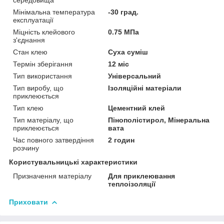
Мінімальна температура
-30 град.
експлуатації
Міцність клейового
0.75 МПа
з'єднання
Стан клею
Суха суміш
Термін зберігання
12 міс
Тип використання
Універсальний
Тип виробу, що
Ізоляційні матеріали
приклеюється
Тип клею
Цементний клей
Тип матеріалу, що
Пінополістирол, Мінеральна
приклеюється
вата
Час повного затвердіння
2 годин
розчину
Користувальницькі характеристики
Призначення матеріалу
Для приклеювання
теплоізоляції
Приховати