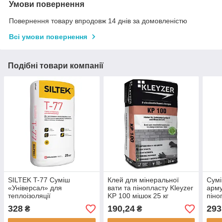
Умови повернення
Повернення товару впродовж 14 днів за домовленістю
Всі умови повернення
Подібні товари компанії
SILTEK T-77 Суміш
Клей для мінеральної
Сумі
«Універсал» для
вати та пінопласту Kleyzer
арм
теплоізоляції
KP 100 мішок 25 кг
піно
ARM
328
190,24
293
₴
₴
GEW