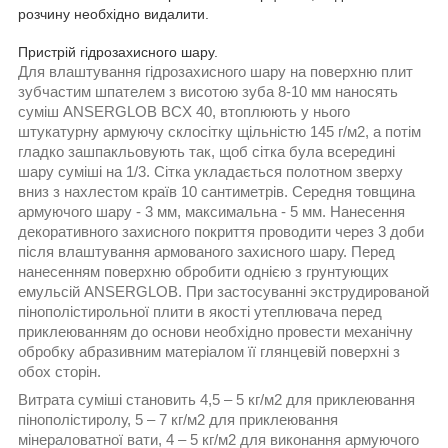
розчину необхідно видалити.
Пристрій гідрозахисного шару.
Для влаштування гідрозахисного шару на поверхню плит
зубчастим шпателем з висотою зуба 8-10 мм наносять
суміш ANSERGLOB BCX 40, втоплюють у нього
штукатурну армуючу склосітку щільністю 145 г/м2, а потім
гладко зашпакльовують так, щоб сітка була всередині
шару суміші на 1/3. Сітка укладається полотном зверху
вниз з нахлестом країв 10 сантиметрів. Середня товщина
армуючого шару - 3 мм, максимальна - 5 мм. Нанесення
декоративного захисного покриття проводити через 3 доби
після влаштування армованого захисного шару. Перед
нанесенням поверхню обробити однією з грунтующих
емульсій ANSERGLOB. При застосуванні экструдированой
пінополістирольної плити в якості утеплювача перед
приклеюванням до основи необхідно провести механічну
обробку абразивним матеріалом її глянцевій поверхні з
обох сторін.
Витрата суміші становить 4,5 – 5 кг/м2 для приклеювання
пінополістиролу, 5 – 7 кг/м2 для приклеювання
мінераловатної вати, 4 – 5 кг/м2 для виконання армуючого