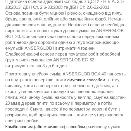
Підготовка основи здійснюється згідно з ДСТУ - Н Б А. 3.1-
23:2013, ДБН Ст. 2.6-33:2008 та ДБН Ст. 2.6-22-2001.
Основа повинна бути міцною і рівною, очищеною від пилу,
бруду, вапна, олій, олійних або емульсійних фарб. Неміцні
ділянки основи слід видалити. Нерівності основи необхідно
вирівняти стартовою штукатурною сумішшю ANSERGLOB
BCT 20. Сильновпитывающие основи перед виконанням
робіт необхідно обробити однією з глубокопроникающих
емульсій ANSERGLOB і витримати 4 години.
Слабковбираючі основи перед початком робіт оброблені
ґрунтуючою емульсією ANSERGLOB EG 62 і
витримуються від 3 до 6 годин.
Приготовану клейову суміш ANSERGLOB BCX 40 наносять
на внутрішню поверхню плити
в тому
смуговим способом
випадку, коли на поверхні стіни є нерівності до 5 мм, а в
якості утеплювача застосовуються пінополістирольні
плити. Розчинову суміш наносять у вигляді смуг на відстані
20 мм від країв плити по всьому її периметру, а потім
посередині. Смуги, нанесені по периметру, повинні бути з
розривами, щоб при приклеюванні плити не утворювалися
повітряні пробки.
розчинову суміш
Комбінованим (або маячкових) способом