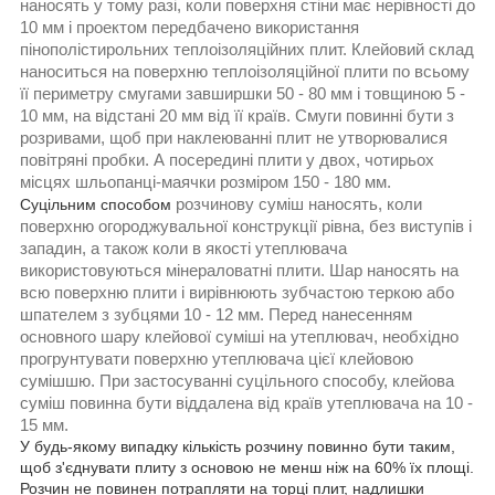
наносять у тому разі, коли поверхня стіни має нерівності до
10 мм і проектом передбачено використання
пінополістирольних теплоізоляційних плит. Клейовий склад
наноситься на поверхню теплоізоляційної плити по всьому
її периметру смугами завширшки 50 - 80 мм і товщиною 5 -
10 мм, на відстані 20 мм від її країв. Смуги повинні бути з
розривами, щоб при наклеюванні плит не утворювалися
повітряні пробки. А посередині плити у двох, чотирьох
місцях шльопанці-маячки розміром 150 - 180 мм.
розчинову суміш наносять, коли
Суцільним способом
поверхню огороджувальної конструкції рівна, без виступів і
западин, а також коли в якості утеплювача
використовуються мінераловатні плити. Шар наносять на
всю поверхню плити і вирівнюють зубчастою теркою або
шпателем з зубцями 10 - 12 мм. Перед нанесенням
основного шару клейової суміші на утеплювач, необхідно
прогрунтувати поверхню утеплювача цієї клейовою
сумішшю. При застосуванні суцільного способу, клейова
суміш повинна бути віддалена від країв утеплювача на 10 -
15 мм.
У будь-якому випадку кількість розчину повинно бути таким,
щоб з'єднувати плиту з основою не менш ніж на 60% їх площі.
Розчин не повинен потрапляти на торці плит, надлишки