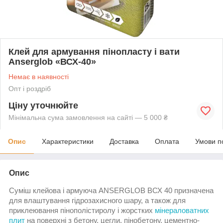
Клей для армування пінопласту і вати
Anserglob «ВСХ-40»
Немає в наявності
Опт і роздріб
Ціну уточнюйте
Мінімальна сума замовлення на сайті — 5 000 ₴
Опис
Характеристики
Доставка
Оплата
Умови п
Опис
Суміш клейова і армуюча ANSERGLOB ВСХ 40 призначена
для влаштування гідрозахисного шару, а також для
приклеювання пінополістиролу і жорстких
мінераловатних
плит
на поверхні з бетону, цегли, пінобетону, цементно-