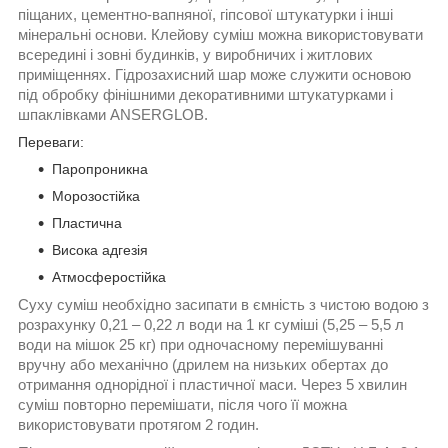
піщаних, цементно-вапняної, гіпсової штукатурки і інші
мінеральні основи. Клейову суміш можна використовувати
всередині і зовні будинків, у виробничих і житлових
приміщеннях. Гідрозахисний шар може служити основою
під обробку фінішними декоративними штукатурками і
шпаклівками ANSERGLOB.
Переваги:
Паропроникна
Морозостійка
Пластична
Висока адгезія
Атмосферостійка
Суху суміш необхідно засипати в ємність з чистою водою з
розрахунку 0,21 – 0,22 л води на 1 кг суміші (5,25 – 5,5 л
води на мішок 25 кг) при одночасному перемішуванні
вручну або механічно (дрилем на низьких обертах до
отримання однорідної і пластичної маси. Через 5 хвилин
суміш повторно перемішати, після чого її можна
використовувати протягом 2 годин.