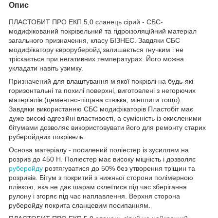
Опис
ПЛАСТОБИТ ПРО ЕКП 5,0 сланець сірий - СБС-
модифікований покрівельний та гідроізоляційний матеріал
загального призначення, класу БІЗНЕС. Завдяки СБС
модифікатору євроруберойд залишається гнучким і не
тріскається при негативних температурах. Його можна
укладати навіть узимку.
Призначений для влаштування м'якої покрівлі на будь-які
горизонтальні та похилі поверхні, виготовлені з негорючих
матеріалів (цементно-піщана стяжка, мінплити тощо).
Завдяки використанню СБС модифікаторів Пластобіт має
дуже високі адгезійні властивості, а сумісність із окисленими
бітумами дозволяє використовувати його для ремонту старих
руберойдних покрівель.
Основа матеріалу - посилений поліестер із зусиллям на
розрив до 450 Н. Поліестер має високу міцність і дозволяє
руберойду
розтягуватися до 50% без утворення тріщин та
розривів. Бітум з покритий з нижньої сторони полімерною
плівкою, яка не дає шарам склеїтися під час зберігання
рулону і згоряє під час наплавлення. Верхня сторона
руберойду покрита сланцевим посипанням.