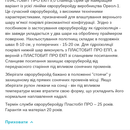
ПЛАСТОБИТ ПРО ЕКП 5,0 сланець сірий це найкращий
варіант із усієї лінійки євроруберойду виробництва Ореол-1.
Це сучасний євроруберойд, з високими технічними
характеристиками, призначений для влаштування верхнього
шару м'якої покрівлі різноманітної конфігурації. Згідно з
посібником із застосування євроруберойду як гідроізоляція -
він завжди укладається у два шари на оброблену праймером
поверхню. Нахльостування полотнищ складає в поздовжніх
швах 8-10 см, у поперечних - 15-20 см. Для гідроізоляції
покрівлі нижній шар виконують з ПЛАСТОБИТ ПРО ЕПП, а
верхній з ПЛАСТОБИТ ПРО ЕКП зі сланцевим посипанням.
Сланцеве посипання захищає євроруберойд від
передчасного старіння під впливом сонячних променів.
Зберігати євроруберойд бажано в положенні "стоячи" у
захищеному від прямих сонячних променів місці. Якщо
зберігати рулон лежачи на сонці - він під впливом
температури може втратити свою форму, що ускладнить його
нормальне наплавлення надалі.
Термін служби євроруберойду Пластобіт ПРО – 25 років.
Гарантія на матеріал 20 років.
Приховати