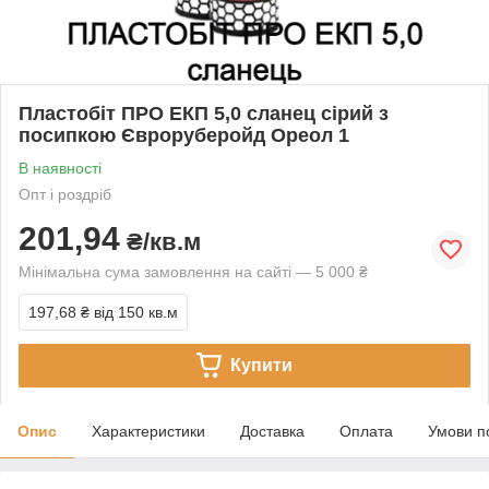
Пластобіт ПРО ЕКП 5,0 сланец сірий з
посипкою Євроруберойд Ореол 1
В наявності
Опт і роздріб
201,94
₴/кв.м
Мінімальна сума замовлення на сайті — 5 000 ₴
197,68 ₴
від 150 кв.м
Купити
Опис
Характеристики
Доставка
Оплата
Умови п