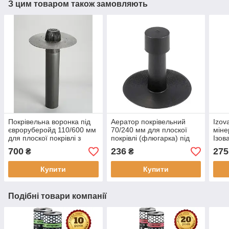
З цим товаром також замовляють
Покрівельна воронка під
Аератор покрівельний
Izov
євроруберойд 110/600 мм
70/240 мм для плоскої
міне
для плоскої покрівлі з
покрівлі (флюгарка) під
Ізов
листяуловлювачем
євроруберойд
покр
700
236
275
₴
₴
Купити
Купити
Подібні товари компанії