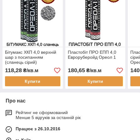
Бітумакс ХКП 4,0 верхній
Пластобіт ПРО ЕПП 4,0
Плас
шар з посипанням
Евроруберойд Ореол 1
сіри
(сланець сірий)
Оре
Євроруберойд Ореол 1
118,28
180,65
140
₴/кв.м
₴/кв.м
Купити
Купити
Про нас
Рейтинг не сформований
Менше 5 відгуків за останній рік
Працює з 26.10.2016