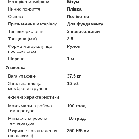
Матеріал мембрани
Бітум
Нижнє покриття
Плівка
Основа
Поліестер
Призначення матеріалу
Для фундаменту
Тип використання
Універсальний
Товщина (мм)
2.5
Форма матеріалу, що
Рулон
поставляється
Ширина
1 м
Упаковка
Вага упаковки
37.5 кг
Загальна площа
15 м2
мембрани в рулоні
Технічні характеристики
Максимальна робоча
100 град.
температура
Мінімальна робоча
-10 град.
температура
Розривне навантаження
350 Н/5 см
(по довжині)