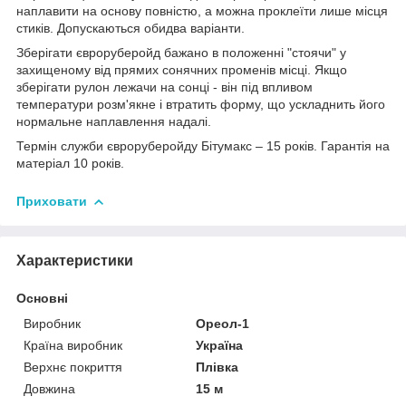
наплавити на основу повністю, а можна проклеїти лише місця
стиків. Допускаються обидва варіанти.
Зберігати євроруберойд бажано в положенні "стоячи" у
захищеному від прямих сонячних променів місці. Якщо
зберігати рулон лежачи на сонці - він під впливом
температури розм'якне і втратить форму, що ускладнить його
нормальне наплавлення надалі.
Термін служби євроруберойду Бітумакс – 15 років. Гарантія на
матеріал 10 років.
Приховати
Характеристики
Основні
Виробник
Ореол-1
Країна виробник
Україна
Верхнє покриття
Плівка
Довжина
15 м