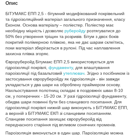
Опис
БІТУМАКС ЕПП 2,5 - бітумний модифікований покрівельний
та гідроізоляційний матеріал загального призначення, класу
Економ. Основа матеріалу – поліестер. Поліестер має
необхідну міцність і дозволяє
руберойду
розтягуватися до
50% без утворення тріщин та розривів. Бітум з двох боків
покритий полімерною плівкою, яка не дає шарам склеїтись,
поки матеріал зберігається в рулоні. Під час наплавлення
захисна плівка згоряє.
Євроруберойд Бітумакс ЕПП 2,5 використовується для
гідроізоляції покрівлі,
фундаменту
, для влаштування
пароізоляції під базальтовий
утеплювач
. Згідно з посібником із
застосування євроруберойду як гідроізоляція - він завжди
укладається у два шари на оброблену праймером основу.
Нахльостування полотнищ складає в поздовжніх швах 8-10
см, у поперечних - 15-20 см. У разі гідроізоляції фундаменту,
обидва шари повинні бути без сланцевого посипання. Для
гідроізоляції покрівлі нижній шар виконують з БІТУМАКС ЕПП,
а верхній з БІТУМАКС ЕКП зі сланцевим посипанням.
Сланцеве посипання захищає євроруберойд від
передчасного старіння під впливом сонячних променів.
Пароізоляція виконується в один шар. Пароізоляцію можна