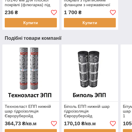
70/240 мм для плоскої
покрівлі з притискним
покрівлі (флюгарка) під
фланцем з нержавіючої
євроруберойд
сталі 110/600 мм
236
1 700
₴
₴
Купити
Купити
Подібні товари компанії
Техноеласт ЕПП нижній
Біполь ЕПП нижній шар
Біту
шар гідроізоляція
гідроізоляція
шар
Євроруберойд
Євроруберойд
1
Техноніколь
Техноніколь
364,73
170,10
105
₴/кв.м
₴/кв.м