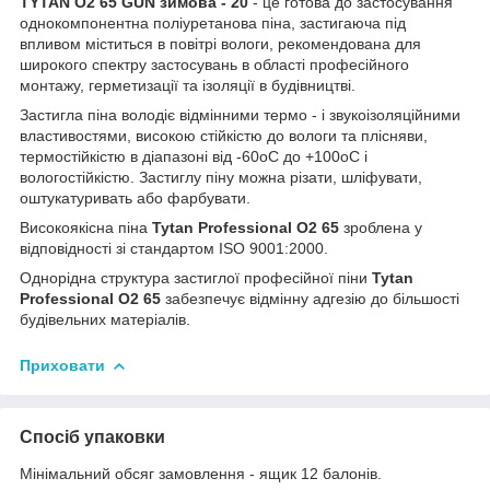
TYTAN O2 65 GUN зимова - 20
- це готова до застосування
однокомпонентна поліуретанова піна, застигаюча під
впливом міститься в повітрі вологи, рекомендована для
широкого спектру застосувань в області професійного
монтажу, герметизації та ізоляції в будівництві.
Застигла піна володіє відмінними термо - і звукоізоляційними
властивостями, високою стійкістю до вологи та плісняви,
термостійкістю в діапазоні від -60
o
С до +100
o
С і
вологостійкістю. Застиглу піну можна різати, шліфувати,
оштукатуривать або фарбувати.
Високоякісна піна
Tytan
Professional
O2 65
зроблена у
відповідності зі стандартом ISO 9001:2000.
Однорідна структура застиглої професійної піни
Tytan
Professional O2 65
забезпечує відмінну адгезію до більшості
будівельних матеріалів.
Приховати
Спосіб упаковки
Мінімальний обсяг замовлення - ящик 12 балонів.