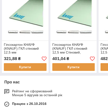
Гіпсокартон КНАУФ
Гіпсокартон КНАУФ
Гіпс
(KNAUF) ГКЛ стіновий
(KNAUF) ГКЛ стіновий
(KNA
12,5 мм
12,5 мм Стіновий,
12,5
12.5х1200х2500
12.5
321,88
401,04
482
₴
₴
Купити
Купити
Про нас
Рейтинг не сформований
Менше 5 відгуків за останній рік
Працює з 26.10.2016