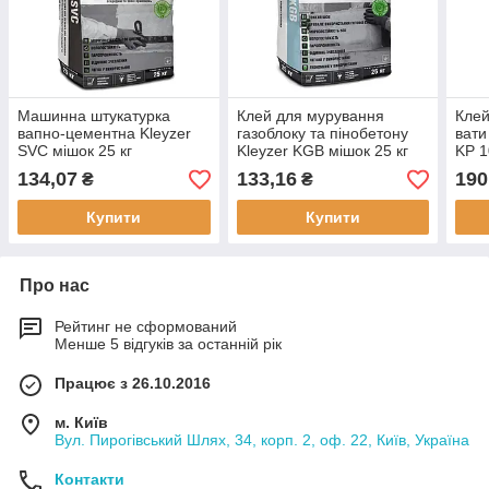
Машинна штукатурка
Клей для мурування
Клей
вапно-цементна Kleyzer
газоблоку та пінобетону
вати
SVC мішок 25 кг
Kleyzer KGB мішок 25 кг
KP 1
134,07
133,16
190
₴
₴
Купити
Купити
Про нас
Рейтинг не сформований
Менше 5 відгуків за останній рік
Працює з 26.10.2016
м. Київ
Вул. Пирогівський Шлях, 34, корп. 2, оф. 22, Київ, Україна
Контакти