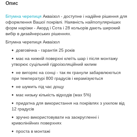
Опис
Бітумна черепиця
Акваізол - доступне і надійне рішення для
оформлення Вашої покрівлі. Наявність найпопулярніших
форм нарізки - Акорд і Сота і 28 кольорів дають широкий
вибір в дизайнерських рішеннях.
Бітумна черепиця Акваізол
довговічна - гарантія 25 років
має на нижній поверхні клеїть шар і після монтажу
утворює суцільний гідроізоляційний килим
не вигоряє на сонці - так як гранули забарвлюються
при температурі 800 градусів і керамізуються
не шумить під час дощу
має низьку кількість відходів (мах 5%)
придатна для використання на покрівлях з ухилом від
12 градусів
зручно використовувати на заокругленні і
криволінійних поверхнях
проста в монтажі