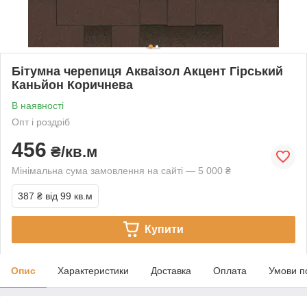
Бітумна черепиця Акваізол Акцент Гірський
Каньйон Коричнева
В наявності
Опт і роздріб
456
₴/кв.м
Мінімальна сума замовлення на сайті — 5 000 ₴
387 ₴
від 99 кв.м
Купити
Опис
Характеристики
Доставка
Оплата
Умови п