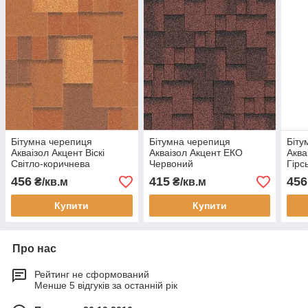
Бітумна черепиця
Бітумна черепиця
Біту
Акваізол Акцент Віскі
Акваізол Акцент ЕКО
Аква
Світло-коричнева
Червоний
Гірс
Кор
456
415
456
₴/кв.м
₴/кв.м
Купити
Купити
Про нас
Рейтинг не сформований
Менше 5 відгуків за останній рік