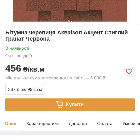
Бітумна черепиця Акваізол Акцент Стиглий
Гранат Червона
В наявності
Опт і роздріб
456
₴/кв.м
Мінімальна сума замовлення на сайті — 5 000 ₴
387 ₴
від 99 кв.м
Купити
Опис
Характеристики
Доставка
Оплата
Умови п