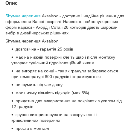
Опис
Бітумна черепиця
Акваізол - доступне і надійне рішення для
оформлення Вашої покрівлі. Наявність найпопулярніших
форм нарізки - Акорд і Сота і 28 кольорів дають широкий
вибір в дизайнерських рішеннях.
Бітумна черепиця Акваізол
довговічна - гарантія 25 років
має на нижній поверхні клеїть шар і після монтажу
утворює суцільний гідроізоляційний килим
не вигоряє на сонці - так як гранули забарвлюються
при температурі 800 градусів і керамізуються
не шумить під час дощу
має низьку кількість відходів (мах 5%)
придатна для використання на покрівлях з ухилом від
12 градусів
зручно використовувати на заокругленні і
криволінійних поверхнях
проста в монтажі