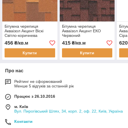
Бітумна черепиця
Бітумна черепиця
Біту
Акваізол Акцент Віскі
Акваізол Акцент ЕКО
Аква
Світло-коричнева
Червоний
Сіра
456
415
620
₴/кв.м
₴/кв.м
Купити
Купити
Про нас
Рейтинг не сформований
Менше 5 відгуків за останній рік
Працює з 26.10.2016
м. Київ
Вул. Пирогівський Шлях, 34, корп. 2, оф. 22, Київ, Україна
Контакти