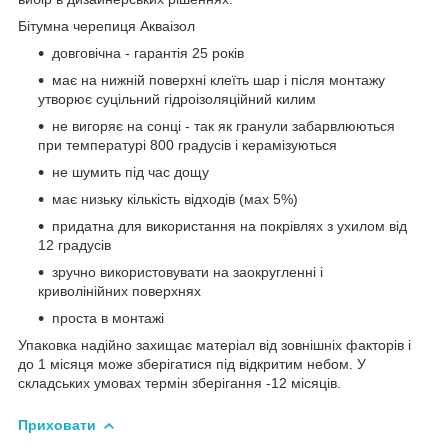
Бітумна черепиця Акваізол
довговічна - гарантія 25 років
має на нижній поверхні клеїть шар і після монтажу
утворює суцільний гідроізоляційний килим
не вигоряє на сонці - так як гранули забарвлюються
при температурі 800 градусів і керамізуються
не шумить під час дощу
має низьку кількість відходів (мах 5%)
придатна для використання на покрівлях з ухилом від
12 градусів
зручно використовувати на заокругленні і
криволінійних поверхнях
проста в монтажі
Упаковка надійно захищає матеріал від зовнішніх факторів і
до 1 місяця може зберігатися під відкритим небом. У
складських умовах термін зберігання -12 місяців.
Приховати