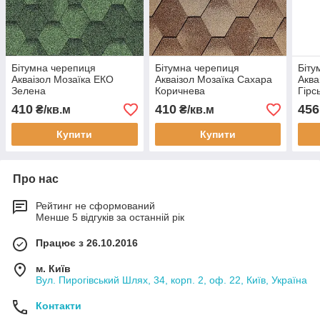
Бітумна черепиця
Бітумна черепиця
Біту
Акваізол Мозаїка ЕКО
Акваізол Мозаїка Сахара
Аква
Зелена
Коричнева
Гірс
Кор
410
410
456
₴/кв.м
₴/кв.м
Купити
Купити
Про нас
Рейтинг не сформований
Менше 5 відгуків за останній рік
Працює з 26.10.2016
м. Київ
Вул. Пирогівський Шлях, 34, корп. 2, оф. 22, Київ, Україна
Контакти