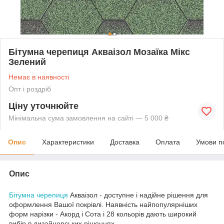
Бітумна черепиця Акваізол Мозаїка Мікс
Зелений
Немає в наявності
Опт і роздріб
Ціну уточнюйте
Мінімальна сума замовлення на сайті — 5 000 ₴
Опис
Характеристики
Доставка
Оплата
Умови п
Опис
Бітумна черепиця
Акваізол - доступне і надійне рішення для
оформлення Вашої покрівлі. Наявність найпопулярніших
форм нарізки - Акорд і Сота і 28 кольорів дають широкий
вибір в дизайнерських рішеннях.