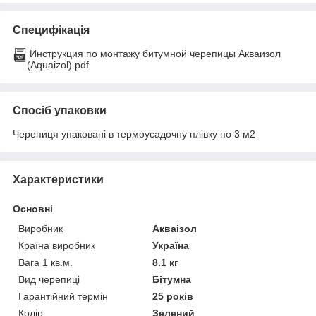
Специфікація
Инструкция по монтажу битумной черепицы Акваизол
(Aquaizol).pdf
Спосіб упаковки
Черепиця упаковані в термоусадочну плівку по 3 м2
Характеристики
Основні
Виробник
Акваізол
Країна виробник
Україна
Вага 1 кв.м.
8.1 кг
Вид черепиці
Бітумна
Гарантійний термін
25 років
Колір
Зелений