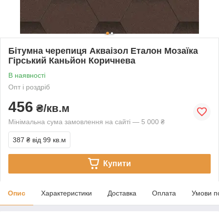
Бітумна черепиця Акваізол Еталон Мозаїка
Гірський Каньйон Коричнева
В наявності
Опт і роздріб
456
₴/кв.м
Мінімальна сума замовлення на сайті — 5 000 ₴
387 ₴
від 99 кв.м
Купити
Опис
Характеристики
Доставка
Оплата
Умови п