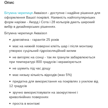
Опис
Бітумна черепиця
Акваізол - доступне і надійне рішення для
оформлення Вашої покрівлі. Наявність найпопулярніших
форм нарізки - Акорд і Сота і 28 кольорів дають широкий
вибір в дизайнерських рішеннях.
Бітумна черепиця Акваізол
довговічна - гарантія 25 років
має на нижній поверхні клеїть шар і після монтажу
утворює суцільний гідроізоляційний килим
не вигоряє на сонці - так як гранули забарвлюються
при температурі 800 градусів і керамізуються
не шумить під час дощу
має низьку кількість відходів (мах 5%)
придатна для використання на покрівлях з ухилом від
12 градусів
зручно використовувати на заокругленні і
криволінійних поверхнях
проста в монтажі