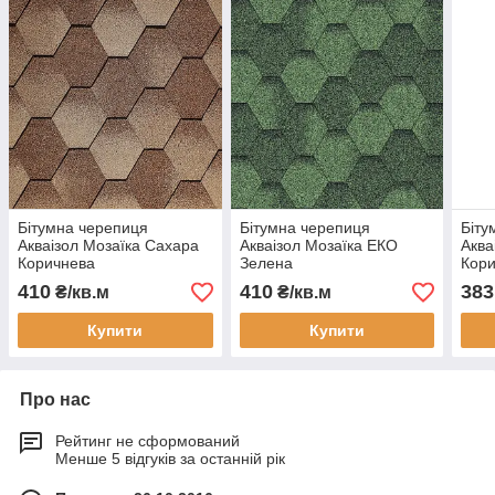
Бітумна черепиця
Бітумна черепиця
Біту
Акваізол Мозаїка Сахара
Акваізол Мозаїка ЕКО
Аква
Коричнева
Зелена
Кор
410
410
383
₴/кв.м
₴/кв.м
Купити
Купити
Про нас
Рейтинг не сформований
Менше 5 відгуків за останній рік