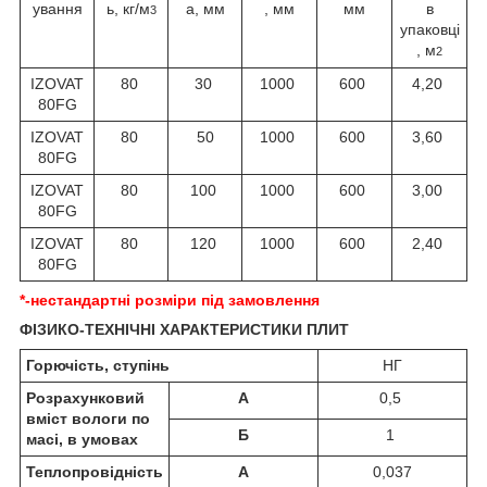
ування
ь, кг/м
а, мм
, мм
мм
в
3
упаковці
, м
2
IZOVAT
80
30
1000
600
4,20
80FG
IZOVAT
80
50
1000
600
3,60
80FG
IZOVAT
80
100
1000
600
3,00
80FG
IZOVAT
80
120
1000
600
2,40
80FG
*-нестандартні розміри під замовлення
ФІЗИКО-ТЕХНІЧНІ ХАРАКТЕРИСТИКИ ПЛИТ
Горючість, ступінь
НГ
Розрахунковий
А
0,5
вміст вологи по
Б
1
масі, в умовах
Теплопровідність
А
0,037