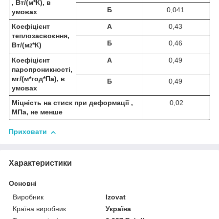
, Вт/(м*К), в
Б
0,041
умовах
Коефіцієнт
А
0,43
теплозасвоєння,
Б
0,46
Вт/(м
*К)
2
Коефіцієнт
А
0,49
паропроникності,
мг/(м*год*Па), в
Б
0,49
умовах
Міцність на стиск при деформації ,
0,02
МПа, не менше
Приховати
Характеристики
Основні
Виробник
Izovat
Країна виробник
Україна