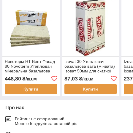
Новотерм НТ Вент Фасад
Izovat 30 Утеплювач
Izov
80 Novoterm Утеплювач
базальтова вата (мінвата)
база
мінеральна базальтова
Ізоват 50мм для скатної
Ізов
вата (мінвата) для
покрівлі і підлоги по лагам
вент
448,80
87,03
237
₴/кв.м
₴/кв.м
вентильованих фасадів
100мм
Купити
Купити
Про нас
Рейтинг не сформований
Менше 5 відгуків за останній рік