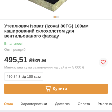
Утеплювач Ізоват (Izovat 80FG) 100мм
каширований склохолстом для
вентильованого фасаду
В наявності
Опт і роздріб
495,51
₴/кв.м
Мінімальна сума замовлення на сайті — 5 000 ₴
490,34 ₴
від 100 кв.м
Купити
Опис
Характеристики
Доставка
Оплата
Умови п