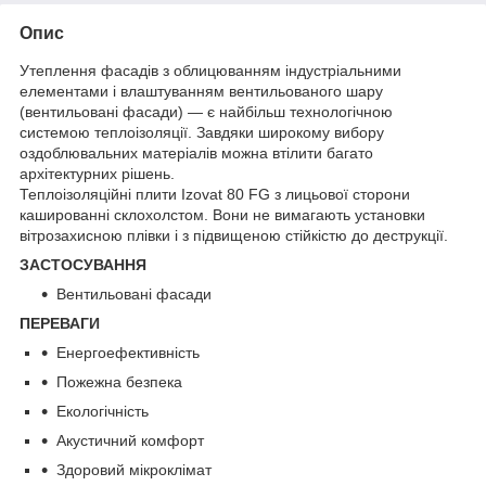
Опис
Утеплення фасадів з облицюванням індустріальними
елементами і влаштуванням вентильованого шару
(вентильовані фасади) ― є найбільш технологічною
системою теплоізоляції. Завдяки широкому вибору
оздоблювальних матеріалів можна втілити багато
архітектурних рішень.
Теплоізоляційні плити Izovat 80 FG з лицьової сторони
кашированні склохолстом. Вони не вимагають установки
вітрозахисною плівки і з підвищеною стійкістю до деструкції.
ЗАСТОСУВАННЯ
Вентильовані фасади
ПЕРЕВАГИ
Енергоефективність
Пожежна безпека
Екологічність
Акустичний комфорт
Здоровий мікроклімат