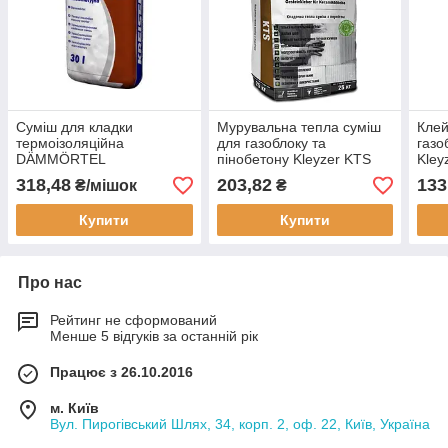
Суміш для кладки
Мурувальна тепла суміш
Клей
термоізоляційна
для газоблоку та
газо
DÄMMÖRTEL
пінобетону Kleyzer KTS
Kley
мішок 25 кг
318,48
203,82
133
₴/мішок
₴
Купити
Купити
Про нас
Рейтинг не сформований
Менше 5 відгуків за останній рік
Працює з 26.10.2016
м. Київ
Вул. Пирогівський Шлях, 34, корп. 2, оф. 22, Київ, Україна