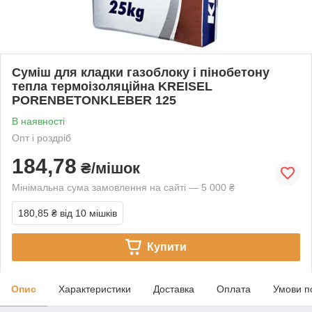
Суміш для кладки газоблоку і пінобетону
тепла термоізоляційна KREISEL
PORENBETONKLEBER 125
В наявності
Опт і роздріб
184,78
₴/мішок
Мінімальна сума замовлення на сайті — 5 000 ₴
180,85 ₴
від 10 мішків
Купити
Опис
Характеристики
Доставка
Оплата
Умови п